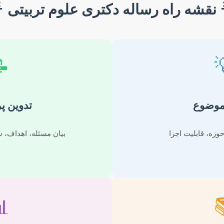

نقشه راه رساله دکتری علوم تربیتی

روپوزال
انتخا
 سوالات، روش‌شناسی
نوآورانه، مرتبط ب
