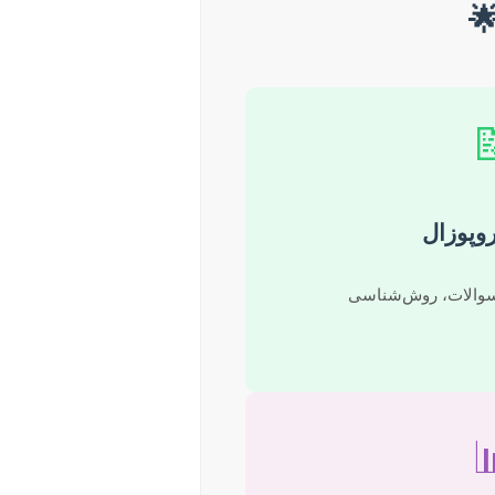


تدوین پ
بیان مسئله، اهداف،
