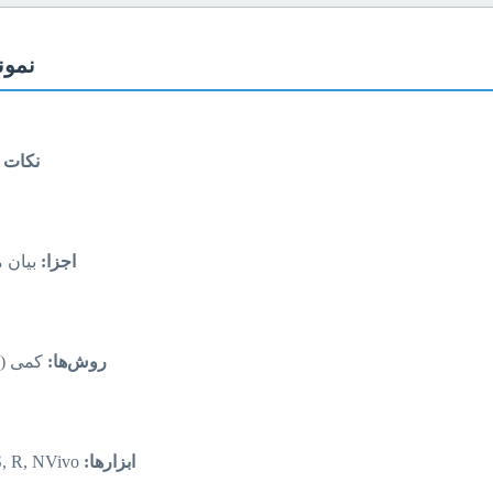
نمون
نکات 
اجزا:
بیان م
روش‌ها:
کمی (پ
ابزارها:
SPSS, SmartPLS, R, NVivo.