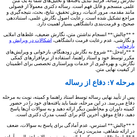
نگارش رساله، فرآیند تبدیل یافته‌ها و تحلیل‌های شما به یک متن
علمی منسجم و قابل فهم است. رساله دکتری معمولاً از فصولی
مانند مقدمه، مرور ادبیات، روش تحقیق، نتایج، بحث، نتیجه‌گیری و
مراجع تشکیل شده است. رعایت اصول نگارش علمی، استناددهی
صحیح، و فرمت‌بندی دانشگاهی بسیار اهمیت دارد.
* **چالش:** انسجام نداشتن متن، نگارش ضعیف، غلط‌های املایی
و نگارشی، عدم رعایت فرمت دانشگاهی،
اشکالات در ویرایش و
بازخوانی
.
* **راه‌حل:** شروع به نگارش زودهنگام، بازخوانی و ویرایش‌های
مکرر توسط خود و استاد راهنما، استفاده از نرم‌افزارهای کمکی
نگارش، و بهره‌گیری از خدمات ویراستاری تخصصی برای اطمینان
از کیفیت نهایی متن.
مرحله ۷: دفاع از رساله
پس از تأیید نهایی رساله توسط استاد راهنما و کمیته، نوبت به مرحله
دفاع می‌رسد. در این مرحله، شما باید یافته‌های خود را در حضور
کمیته داوران و مخاطبین دیگر ارائه دهید و به سوالات آن‌ها پاسخ
دهید. دفاع موفق، آخرین گام برای کسب مدرک دکتری است.
* **چالش:** استرس، عدم آمادگی برای پاسخ به سوالات، ضعف
در ارائه شفاهی، مدیریت زمان.
* **راه‌حل:** تمرین مکرر ارائه، پیش‌بینی سوالات احتمالی و آماده