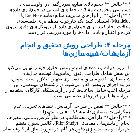
* **چالش:** حجم بالای منابع، سردرگمی در اولویت‌بندی،
دسترسی محدود به مقالات، خطاهای انسانی در جمع‌آوری داده‌ها.
* **راه‌حل:** از ابزارهای مدیریت منابع (مانند EndNote یا
Mendeley) استفاده کنید. یک چارچوب منظم برای طبقه‌بندی
مقالات ایجاد کنید. برای جمع‌آوری داده، از پروتکل‌های دقیق پیروی
کرده و اعتبار و پایایی داده‌ها را مورد بررسی قرار دهید.
مرحله ۴: طراحی روش تحقیق و انجام
آزمایشات/شبیه‌سازی‌ها
با مرور ادبیات و داده‌های اولیه، روش تحقیق خود را نهایی می‌کنید.
این بخش شامل طراحی دقیق آزمایش‌ها، توسعه مدل‌های
شبیه‌سازی، کدنویسی و آماده‌سازی تجهیزات لازم است. سپس،
فرآیند اجرای پژوهش آغاز می‌شود. در رشته‌های مهندسی، این
مرحله اغلب شامل ساعت‌ها کار در آزمایشگاه، کارگاه، استفاده از
ابررایانه‌ها یا نرم‌افزارهای تخصصی است.
* **چالش:** نقص در طراحی آزمایش، خطاهای تجربی، عدم
همگرایی شبیه‌سازی‌ها، مشکلات فنی با تجهیزات.
* **راه‌حل:** طراحی محتاطانه با در نظر گرفتن تمامی متغیرها،
انجام آزمایش‌های مقدماتی (Pilot Study)، کالیبراسیون منظم
تجهیزات و مستندسازی دقیق هر گام. در صورت نیاز، از کارشناسان