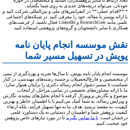
ایجاد ارتباط با سایر پژوهشگران، اساتید و متخصصان در حوزه
خودتان، می‌تواند دریچه‌های جدیدی به روی شما بگشاید.
* **اقدام عملی:** در کنفرانس‌های ملی و بین‌المللی شرکت کنید و
با ارائه پوستر یا مقاله، خود را معرفی کنید. در شبکه‌های اجتماعی
علمی مانند ResearchGate و LinkedIn فعال باشید. از فرصت‌های
همکاری با سایر دانشجویان و گروه‌های پژوهشی استفاده کنید.
نقش موسسه انجام پایان نامه
پویش در تسهیل مسیر شما
موسسه انجام پایان نامه پویش، با سال‌ها تجربه و بهره‌گیری از تیمی
از متخصصین و فارغ‌التحصیلان برجسته رشته‌های مهندسی، در کنار
شماست تا مسیر دشوار انجام رساله دکتری را برایتان هموار سازد.
ما با ارائه مشاوره‌های تخصصی در تمامی مراحل، از انتخاب
موضوع و نگارش پروپوزال گرفته تا انجام تحلیل‌های پیچیده، نگارش
و ویرایش رساله، به شما کمک می‌کنیم تا با اطمینان خاطر و بهترین
کیفیت، به مقصد برسید. هدف ما نه تنها تسهیل فرآیند، بلکه ارتقاء
کیفیت پژوهش شما و اطمینان از دستیابی به یک دستاورد علمی
درخشان است.
با ما تماس بگیرید
تا در مورد نیازهای خاص پژوهش
خود صحبت کنیم.