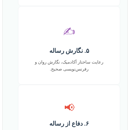
✍️
۵. نگارش رساله
رعایت ساختار آکادمیک، نگارش روان و
رفرنس‌نویسی صحیح.
📢
۶. دفاع از رساله