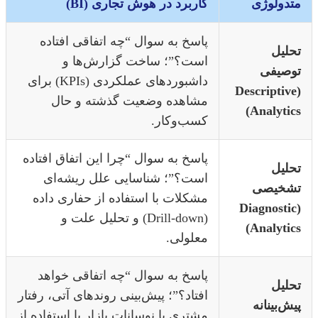
تدولوژی
کاربرد در هوش تجاری (BI)
پاسخ به سوال “چه اتفاقی افتاده
حلیل
است؟”؛ ساخت گزارش‌ها و
وصیفی
داشبوردهای عملکردی (KPIs) برای
(Descriptiv
مشاهده وضعیت گذشته و حال
Analytic
کسب‌وکار.
پاسخ به سوال “چرا این اتفاق افتاده
حلیل
است؟”؛ شناسایی علل ریشه‌ای
شخیصی
مشکلات با استفاده از حفاری داده
(Diagnosti
(Drill-down) و تحلیل علت و
Analytic
معلولی.
پاسخ به سوال “چه اتفاقی خواهد
حلیل
افتاد؟”؛ پیش‌بینی روندهای آتی، رفتار
ش‌بینانه
مشتری یا نوسانات بازار با استفاده از