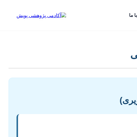
ا ما
ی
یری)