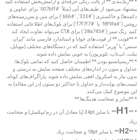
* **رنگ‌بندی:** از پالت رنگی حرفه‌ای و آرامش‌بخش استفاده کنید.
پیشنهاد می‌شود از طیف‌های آبی (مثلاً `#007bff` برای عناوین و
دکمه‌ها) و خاکستری (`#333`, `#666`) برای متن و پس‌زمینه‌های
روشن (`#f8f9fa` یا `#f7f7f7`) برای بلوک‌های اطلاعاتی استفاده
کنید. رنگ سبز (`#28a745`) برای CTA می‌تواند تفاوت ایجاد کند.
* **فونت:** از فونت‌های خوانا و استاندارد فارسی مانند “ایران
سنس” یا “وزیر” استفاده کنید که در دستگاه‌های مختلف (موبایل،
تبلت، لپ‌تاپ، تلویزیون) به خوبی نمایش داده شوند.
* **ریسپانسیو بودن:** اطمینان حاصل کنید که تمامی بلوک‌ها،
جداول و متون در اندازه‌های مختلف صفحه نمایش به درستی و
بدون نیاز به اسکرول افقی نمایش داده شوند. پاراگراف‌های کوتاه،
لیست‌های بولت‌دار و جداول با حداکثر دو ستون (در این مقاله) به
این موضوع کمک می‌کنند.
* **سایز و ضخامت هدینگ‌ها:**
H1
* **
**: با سایز 24pt (یا معادل آن در رِم/پیکسل) و ضخامت
زیاد.
H2
* **
**: با سایز 18pt و ضخامت زیاد.