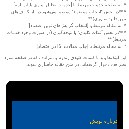
* `به صفحه خدمات مرتبط با [خدمات تحلیل آماری پایان نامه]`
* **در بخش “انتخاب موضوع” (توصیه می‌شود در پاراگراف‌های
مربوط به نوآوری):**
* `به مقاله مرتبط با [انتخاب گرایش‌های نوین اقتصاد]`
* **در بخش “نکات کلیدی” یا نتیجه‌گیری (در صورت وجود خدمات
مرتبط):**
* `به مقاله مرتبط با [چاپ مقالات ISI در اقتصاد]`
این لینک‌ها باید با کلمات کلیدی رندوم و مترادف که در صفحه مورد
نظر هدف قرار گرفته‌اند، در متن مقاله جاسازی شوند.
درباره پویش