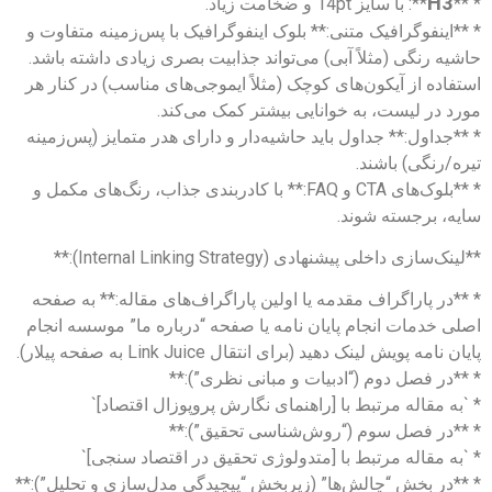
H3
* **
**: با سایز 14pt و ضخامت زیاد.
* **اینفوگرافیک متنی:** بلوک اینفوگرافیک با پس‌زمینه متفاوت و
حاشیه رنگی (مثلاً آبی) می‌تواند جذابیت بصری زیادی داشته باشد.
استفاده از آیکون‌های کوچک (مثلاً ایموجی‌های مناسب) در کنار هر
مورد در لیست، به خوانایی بیشتر کمک می‌کند.
* **جداول:** جداول باید حاشیه‌دار و دارای هدر متمایز (پس‌زمینه
تیره/رنگی) باشند.
* **بلوک‌های CTA و FAQ:** با کادربندی جذاب، رنگ‌های مکمل و
سایه، برجسته شوند.
**لینک‌سازی داخلی پیشنهادی (Internal Linking Strategy):**
* **در پاراگراف مقدمه یا اولین پاراگراف‌های مقاله:** به صفحه
اصلی خدمات انجام پایان نامه یا صفحه “درباره ما” موسسه انجام
پایان نامه پویش لینک دهید (برای انتقال Link Juice به صفحه پیلار).
* **در فصل دوم (“ادبیات و مبانی نظری”):**
* `به مقاله مرتبط با [راهنمای نگارش پروپوزال اقتصاد]`
* **در فصل سوم (“روش‌شناسی تحقیق”):**
* `به مقاله مرتبط با [متدولوژی تحقیق در اقتصاد سنجی]`
* **در بخش “چالش‌ها” (زیربخش “پیچیدگی مدل‌سازی و تحلیل”):**