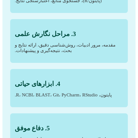
(پایتون/R)، جستجوی منابع، اعتبارسنجی نتایج.
3. مراحل نگارش علمی
مقدمه، مرور ادبیات، روش‌شناسی دقیق، ارائه نتایج و
بحث، نتیجه‌گیری و پیشنهادات.
4. ابزارهای حیاتی
پایتون، R، NCBI، BLAST، Git، PyCharm، RStudio.
5. دفاع موفق