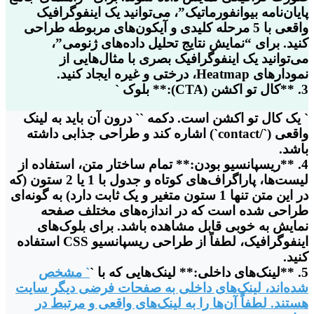
پایان‌نامه بیوانفورماتیک”، می‌توانید یک اینفوگرافیک
واقعی با 5 مرحله کلیدی و آیکون‌های مربوطه طراحی
کنید. برای “نمایش نتایج تحلیل داده‌های ژنومی”،
می‌توانید یک اینفوگرافیک بصری با مثال‌هایی از
نمودارهای Heatmap، درختی و غیره ایجاد کنید.
3. **کال تو اکشن (CTA):** بلوک `
` یک کال تو اکشن است. دکمه `
` درون آن باید به لینک
واقعی (`/contact`) اشاره کند و طراحی جذابی داشته
باشد.
4. **ریسپانسیو بودن:** تمام ساختار متن، استفاده از
لیست‌ها، پاراگراف‌های کوتاه و جدول با 1 یا 2 ستون (که
در این متن تنها 1 ستون متغیر و یک ثابت دارد) به گونه‌ای
طراحی شده است که در اندازه‌های مختلف صفحه
نمایش به خوبی قابل مشاهده باشد. برای بلوک‌های
اینفوگرافیک، لطفاً از طراحی ریسپانسیو CSS استفاده
کنید.
5. **لینک‌های داخلی:** لینک‌هایی که با `
` مشخص
شده‌اند، لینک‌های داخلی به صفحات فرضی دیگر سایت
هستند. لطفاً آن‌ها را به لینک‌های واقعی و مرتبط در