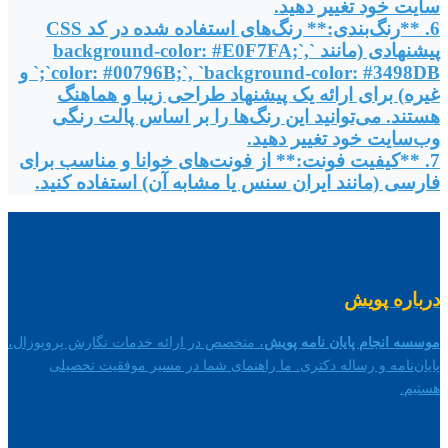
سایت خود تغییر دهید.
6. **رنگ‌بندی:** رنگ‌های استفاده شده در کد CSS
پیشنهادی (مانند `background-color: #E0F7FA;`,
`color: #00796B;`, `background-color: #3498DB;` و
غیره) برای ارائه یک پیشنهاد طراحی زیبا و هماهنگ
هستند. می‌توانید این رنگ‌ها را بر اساس پالت رنگی
وب‌سایت خود تغییر دهید.
7. **کیفیت فونت:** از فونت‌های خوانا و مناسب برای
فارسی (مانند ایران سنس یا مشابه آن) استفاده کنید.
درباره پویش
موسسه انجام پایان نامه پویش
، متخصص در ارائه خدمات نگارش پروپوزال،
پایان‌نامه و رساله دکتری. ما راهنمای شما در مسیر موفقیت تحصیلی
هستیم.