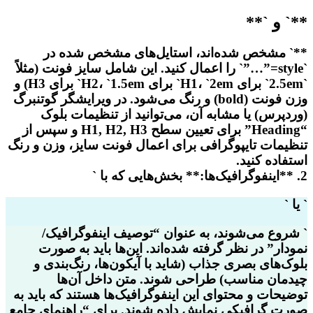
**` و `**
**` مشخص شده‌اند، استایل‌های مشخص شده در
`style=”…”` را اعمال کنید. این شامل سایز فونت (مثلاً
`2.5em` برای H1، `2em` برای H2، `1.5em` برای H3) و
وزن فونت (bold) و رنگ می‌شود. در ویرایشگر گوتنبرگ
(وردپرس) یا مشابه آن، می‌توانید از تنظیمات بلوک
“Heading” برای تعیین سطح H1, H2, H3 و سپس از
تنظیمات تایپوگرافی برای اعمال فونت سایز، وزن و رنگ
استفاده کنید.
2. **اینفوگرافیک‌ها:** بخش‌هایی که با `
` یا `
` شروع می‌شوند، به عنوان “توصیف اینفوگرافیک/
نمودار” در نظر گرفته شده‌اند. این‌ها باید به صورت
بلوک‌های بصری جذاب (شاید با آیکون‌ها، رنگ‌بندی و
چیدمان مناسب) طراحی شوند. متن داخل آن‌ها
توضیحات و محتوای این اینفوگرافیک‌ها هستند که باید به
صورت گرافیکی نمایش داده شوند. برای “راهنمای جامع