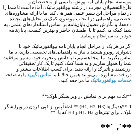
موسسه انجام پایان‌نامه پویش، با تیمی از متخصصان و
فارغ‌التحصیلان مجرب در رشته بیوانفورماتیک، آماده است تا شما را
در تمام مراحل این سفر علمی همراهی کند. ما با ارائه مشاوره‌های
تخصصی، راهنمایی در انتخاب موضوع، کمک در تحلیل‌های پیچیده
داده‌ها، و نگارش فصول پایان‌نامه بر اساس استانداردهای علمی، به
شما کمک می‌کنیم تا با اطمینان خاطر و بهترین کیفیت، پایان‌نامه
خود را به سرانجام برسانید.
اگر در هر یک از مراحل انجام پایان‌نامه بیوانفورماتیک خود با
دشواری روبرو هستید یا نیاز به راهنمایی‌های تخصصی دارید، با ما
تماس بگیرید. ما اینجا هستیم تا با دانش و تجربه خود، مسیر موفقیت
شما را هموار سازیم و به شما کمک کنیم تا یک کار تحقیقاتی
ارزشمند و تأثیرگذار ارائه دهید. برای کسب اطلاعات بیشتر و
دریافت مشاوره، می‌توانید همین حالا با ما
تماس بگیرید
یا به صفحه
خدمات بیوانفورماتیک
ما مراجعه کنید.
—
**نکات مهم برای نمایش در ویرایشگر بلوک:**
1. **هدینگ‌ها (H1, H2, H3):** لطفاً پس از کپی کردن در ویرایشگر
بلوک، برای تیترهای H1، H2 و H3 که با `**
**`، `**