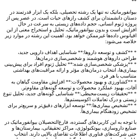
**
بیوانفورماتیک نه تنها یک رشته تحصیلی، بلکه یک ابزار قدرتمند در
دستان دانشمندان برای کشف رازهای حیات است. در عصر پس از
پروژه ژنوم انسانی، حجم داده‌های زیستی به سرعت در حال
افزایش است و بدون بیوانفورماتیک، تحلیل و استخراج معنی از این
اقیانوس داده‌ها غیرممکن خواهد بود. اهمیت این رشته در موارد زیر
خلاصه می‌شود:
* **کشف و توسعه داروها:** شناسایی اهداف دارویی جدید،
طراحی داروهای هوشمند و شخصی‌سازی درمان‌ها.
* **پزشکی شخصی‌سازی شده:** تحلیل ژنوم افراد برای پیش‌بینی
بیماری‌ها، انتخاب درمان‌های مؤثر و ارائه مراقبت‌های بهداشتی
متناسب با هر فرد.
* **کشاورزی و بهبود محصولات:** افزایش مقاومت گیاهان به
آفات، بهبود عملکرد محصولات و توسعه گونه‌های مقاوم‌تر.
* **تحقیقات زیست‌محیطی:** شناسایی گونه‌های جدید، تحلیل تنوع
زیستی و درک تعاملات اکوسیستم‌ها.
* **تشخیص بیماری‌ها:** توسعه ابزارهای دقیق‌تر و سریع‌تر برای
تشخیص زودهنگام بیماری‌ها.
با توجه به این کاربردهای گسترده، فارغ‌التحصیلان بیوانفورماتیک در
صنایع داروسازی، بیوتکنولوژی، مراکز تحقیقاتی، بیمارستان‌ها و
حتی شرکت‌های فناوری اطلاعات تقاضای بالایی دارند. انتخاب