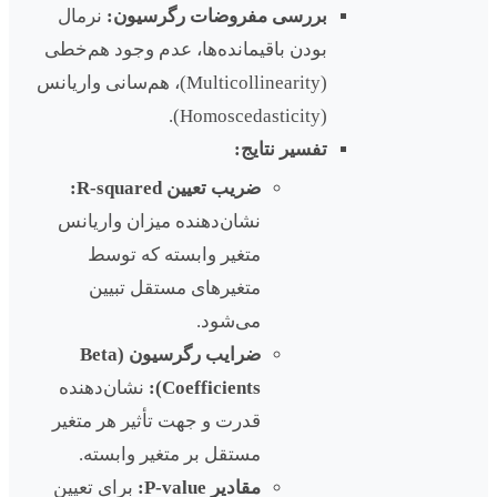
بررسی مفروضات رگرسیون:
نرمال
بودن باقیمانده‌ها، عدم وجود هم‌خطی
(Multicollinearity)، هم‌سانی واریانس
(Homoscedasticity).
تفسیر نتایج:
ضریب تعیین R-squared:
نشان‌دهنده میزان واریانس
متغیر وابسته که توسط
متغیرهای مستقل تبیین
می‌شود.
ضرایب رگرسیون (Beta
Coefficients):
نشان‌دهنده
قدرت و جهت تأثیر هر متغیر
مستقل بر متغیر وابسته.
مقادیر P-value:
برای تعیین