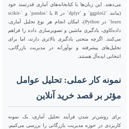
می‌دهند. این زبان‌ها با کتابخانه‌های آماری قدرتمند خود
(مانند `ggplot2` و `dplyr` در R یا `pandas` و `scikit-
learn` در Python)، امکان انجام هر نوع تحلیل آماری،
داده‌کاوی، یادگیری ماشین و تصویرسازی داده را فراهم
می‌کنند. اگرچه منحنی یادگیری بالاتری دارند، اما برای
تحلیل‌های پیشرفته و نوآورانه در مدیریت بازرگانی،
انتخابی ایده‌آل هستند.
نمونه کار عملی: تحلیل عوامل
مؤثر بر قصد خرید آنلاین
برای روشن‌تر شدن فرآیند تحلیل آماری، یک نمونه
کاربردی در حوزه مدیریت بازرگانی را بررسی می‌کنیم.