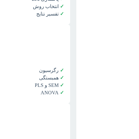
✓
انتخاب روش
✓
تفسیر نتایج
✓
رگرسیون
✓
همبستگی
✓
SEM و PLS
ANOVA
✓