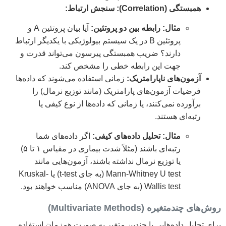
همبستگی (Correlation): سنجش ارتباط:
مثال: رابطه بین دو پروتئین:
آیا بیان پروتئین A و
پروتئین B در یک سیستم بیولوژیکی با یکدیگر ارتباط
دارند؟ ضریب همبستگی پیرسون می‌تواند قدرت و
جهت این رابطه خطی را مشخص کند.
آزمون‌های ناپارامتریک:
زمانی استفاده می‌شوند که داده‌ها
فرضیات آزمون‌های پارامتریک (مانند توزیع نرمال) را
برآورده نمی‌کنند، یا زمانی که داده‌ها از نوع کیفی یا
رتبه‌ای هستند.
مثال: تحلیل داده‌های کیفی:
اگر داده‌های شما
رتبه‌ای باشند (مثلاً شدت بیماری در مقیاس ۱ تا ۵)
یا توزیع نرمال نداشته باشند، آزمون‌هایی مانند
Mann-Whitney U test (به جای t-test) یا Kruskal-
Wallis test (به جای ANOVA) مناسب خواهند بود.
روش‌های چندمتغیره (Multivariate Methods)
برای تحلیل داده‌هایی با چندین متغیر به صورت همزمان استفاده