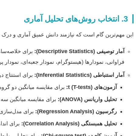
3. انتخاب روش‌های تحلیل آماری
این مهم‌ترین گام است که نیازمند دانش عمیق آماری و درک
آمار توصیفی (Descriptive Statistics):
برای خلاصه‌ساز
فراوانی، نمودارها (هیستوگرام، نمودار جعبه‌ای، نمودار پر
آمار استنباطی (Inferential Statistics):
برای استنتاج در
آزمون‌های t (T-tests):
برای مقایسه میانگین دو گروه
تحلیل واریانس (ANOVA):
برای مقایسه میانگین سه ی
رگرسیون (Regression Analysis):
برای مدل‌سازی ر
تحلیل همبستگی (Correlation Analysis):
برای اندا
آزمون کای‌دو (Chi-square test):
برای تحلیل روابط 