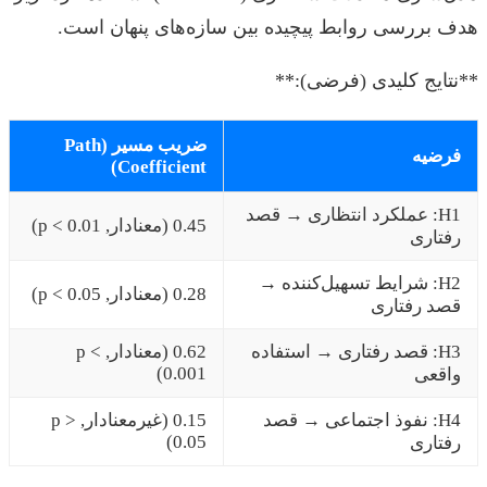
هدف بررسی روابط پیچیده بین سازه‌های پنهان است.
**نتایج کلیدی (فرضی):**
ضریب مسیر (Path
فرضیه
Coefficient)
H1: عملکرد انتظاری → قصد
0.45 (معنادار, p < 0.01)
رفتاری
H2: شرایط تسهیل‌کننده →
0.28 (معنادار, p < 0.05)
قصد رفتاری
H3: قصد رفتاری → استفاده
0.62 (معنادار, p <
0.001)
واقعی
H4: نفوذ اجتماعی → قصد
0.15 (غیرمعنادار, p >
0.05)
رفتاری