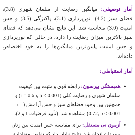
آمار توصیفی:
میانگین رضایت از مبلمان شهری (3.8)،
فضای سبز (4.2)، نورپردازی (3.1)، پاکیزگی (3.5) و حس
امنیت (3.0) محاسبه شد. این نتایج نشان می‌دهد که فضای
سبز بالاترین میزان رضایت را دارد، در حالی که نورپردازی
و حس امنیت پایین‌ترین میانگین‌ها را به خود اختصاص
داده‌اند.
آمار استنباطی:
همبستگی پیرسون:
رابطه قوی و مثبت بین کیفیت
مبلمان شهری و رضایت کلی (r = 0.65, p < 0.001) و
همچنین بین وجود فضاهای سبز و حس آرامش (r =
0.72, p < 0.001) مشاهده شد. (تأیید فرضیات 1 و 2).
آزمون تی مستقل:
برای مقایسه حس امنیت بین زنان
و مردان انجام شد. نتایج نشان داد که تفاوت معناداری