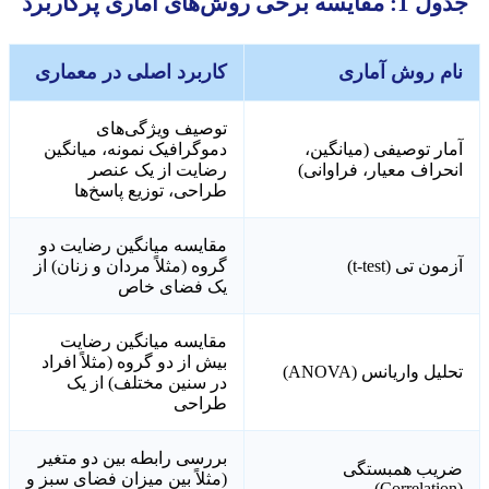
جدول 1: مقایسه برخی روش‌های آماری پرکاربرد
نام روش آماری
کاربرد اصلی در معماری
توصیف ویژگی‌های
آمار توصیفی (میانگین،
دموگرافیک نمونه، میانگین
انحراف معیار، فراوانی)
رضایت از یک عنصر
طراحی، توزیع پاسخ‌ها
مقایسه میانگین رضایت دو
آزمون تی (t-test)
گروه (مثلاً مردان و زنان) از
یک فضای خاص
مقایسه میانگین رضایت
بیش از دو گروه (مثلاً افراد
تحلیل واریانس (ANOVA)
در سنین مختلف) از یک
طراحی
بررسی رابطه بین دو متغیر
ضریب همبستگی
(مثلاً بین میزان فضای سبز و
(Correlation)