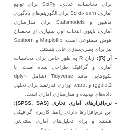
برای محاسبات عددی، SciPy برای توابع
آماری، Scikit-learn برای الگوریتم‌های یادگیری
ماشین و Statsmodels برای مدل‌سازی
آماری، پایتون انتخاب اول بسیاری از محققان
هوش مصنوعی است. Matplotlib و Seaborn
نیز برای بصری‌سازی عالی هستند.
آر (R):
زبان R به طور خاص برای محاسبات
آماری و گرافیک طراحی شده است. با
پکیج‌هایی مانند Tidyverse (شامل dplyr،
ggplot2) و caret، ابزاری قدرتمند برای تحلیل
داده‌های پیچیده و مدل‌سازی آماری است.
نرم‌افزارهای آماری تجاری (SPSS, SAS):
این نرم‌افزارها دارای رابط کاربری گرافیکی
هستند و برای تحلیل‌های آماری سنتی‌تر،
به‌ویژه در علوم اجتماعی و پزشکی، محبوبیت