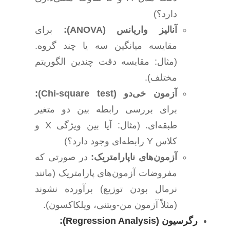
دارد؟)
آنالیز واریانس (ANOVA):
برای
مقایسه میانگین سه یا چند گروه.
(مثال: مقایسه دقت چندین الگوریتم
مختلف).
آزمون خی‌دو (Chi-square test):
برای بررسی رابطه بین دو متغیر
طبقه‌ای. (مثال: آیا بین ویژگی X و
کلاس Y رابطه‌ای وجود دارد؟)
آزمون‌های ناپارامتریک:
در صورتی که
مفروضات آزمون‌های پارامتریک (مانند
نرمال بودن توزیع) برآورده نشوند
(مثلاً آزمون من-ویتنی، ویلکاکسون).
رگرسیون (Regression Analysis):