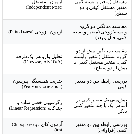
مستقل (متغیر وابسته کمی،
آزمون t مستقل
(Independent t-test)
متغیر مستقل کیفی با دو
سطح)
مقایسه میانگین دو گروه
وابسته/زوجی (متغیر وابسته
آزمون t زوجی (Paired t-test)
کمی، قبل و بعد)
مقایسه میانگین بیش از دو
گروه مستقل (متغیر وابسته
تحلیل واریانس یک‌طرفه
(One-way ANOVA)
کمی، متغیر مستقل کیفی با
بیش از دو سطح)
بررسی رابطه بین دو متغیر
ضریب همبستگی پیرسون
(Pearson Correlation)
کمی
پیش‌بینی یک متغیر کمی بر
رگرسیون خطی ساده یا
اساس یک یا چند متغیر کمی
چندگانه (Linear Regression)
دیگر
بررسی رابطه بین دو متغیر
آزمون کای-دو (Chi-square
test)
کیفی (فراوانی)