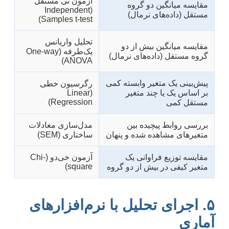
آزمون تی مستقل
مقایسه میانگین دو گروه
(Independent
مستقل (داده‌های نرمال)
Samples t-test)
تحلیل واریانس
مقایسه میانگین بیش از دو
یک‌طرفه (One-way
گروه مستقل (داده‌های نرمال)
ANOVA)
پیش‌بینی یک متغیر وابسته کمی
رگرسیون خطی
بر اساس یک یا چند متغیر
(Linear
Regression)
مستقل کمی
بررسی روابط پیچیده بین
مدل‌سازی معادلات
متغیرهای مشاهده شده و پنهان
ساختاری (SEM)
مقایسه توزیع فراوانی یک
آزمون خی‌دو (Chi-
square)
متغیر کیفی در بیش از دو گروه
۵. اجرای تحلیل با نرم‌افزارهای
آماری