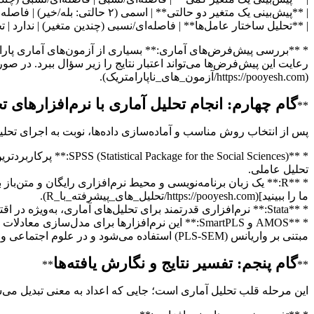
| **پیش‌بینی یک متغیر دو حالتی** | اسمی (۲ حالتی: بله/خیر) | فاصله‌ای/نسبی | رگرسیون لجستیک (Logistic Regression) |
| **تحلیل ساختار عامل‌ها** | فاصله‌ای/نسبی (چندین متغیر) | ندارد | تحلیل ع
رعایت این پیش‌فرض‌ها می‌تواند اعتبار نتایج را زیر سؤال ببرد. در صو
(https://pooyesh.com/آزمون_های_ناپارامتریک).
گام چهارم: انجام تحلیل آماری با نرم‌افزارهای
**
پس از انتخاب روش مناسب و آماده‌سازی داده‌ها، نوبت به اجرای تحلیل
* **e Social Sciences
تحلیل عاملی.
ما را ببینید](https://pooyesh.com/تحلیل_های_پیشرفته_با_R).
* **Stata:** نرم‌افزاری قدرتمند برای تحلیل‌های آماری، به‌ویژه در اقتصادسنجی و علوم پزشکی، که هم دارای رابط گرافیکی و هم قابلیت کدنویسی است.
مبتنی بر واریانس (PLS-SEM) استفاده می‌شود و در علوم اجتماعی و مدیریت بسیار کاربرد دارند.
گام پنجم: تفسیر نتایج و نگارش یافته‌ها
**
**
این مرحله قلب تحلیل آماری است؛ جایی که اعداد به معنی تبدیل می‌ش