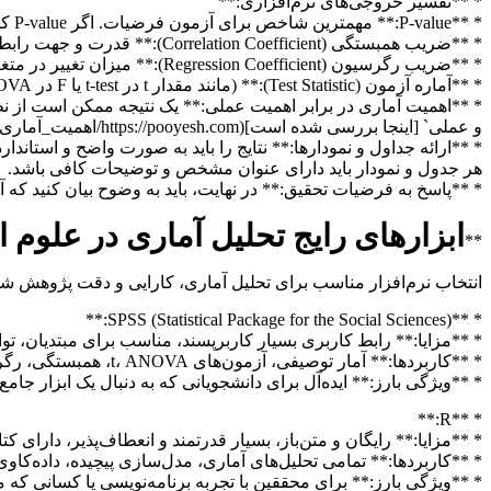
* **تفسیر خروجی‌های نرم‌افزاری:**
* **P-value:** مهمترین شاخص برای آزمون فرضیات. اگر P-value کمتر از سطح معناداری (معمولاً 0.05) باشد، فرضیه صفر رد شده و فرضیه تحقیق تأیید می‌شود.
* **ضریب همبستگی (Correlation Coefficient):** قدرت و جهت رابطه بین دو متغیر را نشان می‌دهد.
* **ضریب رگرسیون (Regression Coefficient):** میزان تغییر در متغیر وابسته به ازای یک واحد تغییر در متغیر مستقل را نشان می‌دهد.
* **آماره آزمون (Test Statistic):** (مانند مقدار t در t-test یا F در ANOVA) که نشان‌دهنده اختلاف یا رابطه observed است.
و عملی` [اینجا بررسی شده است](https://pooyesh.com/اهمیت_آماری_عملی).
* **ارائه جداول و نمودارها:** نتایج را باید به صورت واضح و استاندارد
هر جدول و نمودار باید دارای عنوان مشخص و توضیحات کافی باشد.
* **پاسخ به فرضیات تحقیق:** در نهایت، باید به وضوح بیان کنید که آ
ابزارهای رایج تحلیل آماری در علوم 
**
انتخاب نرم‌افزار مناسب برای تحلیل آماری، کارایی و دقت پژوهش شما 
* **SPSS (Statistical Package for the Social Sciences):**
* **مزایا:** رابط کاربری بسیار کاربرپسند، مناسب برای مبتدیان، توا
* **کاربردها:** آمار توصیفی، آزمون‌های t، ANOVA، همبستگی، رگرسیون خطی و لجستیک، تحلیل عاملی اکتشافی و تأییدی (با افزودنی AMOS).
* **ویژگی بارز:** ایده‌آل برای دانشجویانی که به دنبال یک ابزار جامع
* **R:**
* **مزایا:** رایگان و متن‌باز، بسیار قدرتمند و انعطاف‌پذیر، دارای 
* **کاربردها:** تمامی تحلیل‌های آماری، مدل‌سازی پیچیده، داده‌کاوی