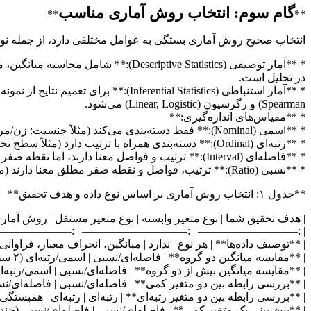
گام سوم: انتخاب روش آماری مناسب
**
**
انتخاب صحیح روش آماری بستگی به عوامل مختلفی دارد، از جمله نوع م
* **آمار توصیفی (riptive Statistics
در تحلیل است.
Spearman) و رگرسیون (Linear, Logistic) می‌شود.
* **مقیاس‌های اندازه‌گیری:**
* **اسمی (Nominal):** فقط دسته‌بندی می‌کند (مثلاً جنسیت: زن/مرد).
* **رتبه‌ای (Ordinal):** دسته‌بندی همراه با ترتیب دارد (مثلاً سطح تحصیلات: دیپلم، کارشناسی، ارشد).
* **فاصله‌ای (Interval):** ترتیب و فواصل معنا دارند، اما نقطه صفر مطلق ندارد (مثلاً دمای سلسیوس).
* **نسبی (Ratio):** ترتیب، فواصل و نقطه صفر مطلق معنا دارند (مثلاً سن، درآمد).
**جدول ۱: انتخاب روش آماری بر اساس نوع داده و هدف تحقیق**
| هدف تحقیق شما | نوع متغیر وابسته | نوع متغیر مستقل | روش آماری
—————- | :——————————————————————– |
| **توصیف داده‌ها** | هر نوع | ندارد | میانگین، انحراف معیار، فراوان
| **مقایسه میانگین دو گروه** | فاصله‌ای/نسبی | اسمی/رتبه‌ای (۲ سطح) | t-test مستقل (Independent Samples t-test) |
| **مقایسه میانگین بیش از دو گروه** | فاصله‌ای/نسبی | اسمی/رتبه‌ای (بیش از ۲ سطح) | ANOVA (تح
| **بررسی رابطه بین دو متغیر کمی** | فاصله‌ای/نسبی | فاصله‌ای/نسبی | همبستگی پی
| **بررسی رابطه بین دو متغیر رتبه‌ای** | رتبه‌ای | رتبه‌ای | همبستگی اسپیرمن (rrelation
| **پیش‌بینی یک متغیر کمی** | فاصله‌ای/نسبی | فاصله‌ای/نسبی (چندگانه) | رگرسیون خطی