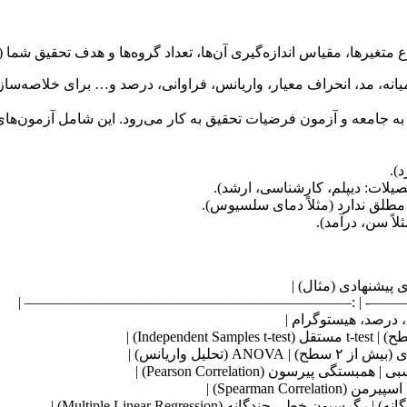
تغیرها، مقیاس اندازه‌گیری آن‌ها، تعداد گروه‌ها و هدف تحقیق شما 
Desc):** شامل محاسبه میانگین، میانه، مد، انحراف معیار، واریانس، فراوانی، درصد و…
 پیشنهادی (مثال) |
| :————————— | :—————————– | :————
ی، درصد، هیستوگرام |
لیل واریانس) |
رسون (Pearson Correlation) |
Spearman Co) |
 چندگانه (Multiple Linear Regression) |