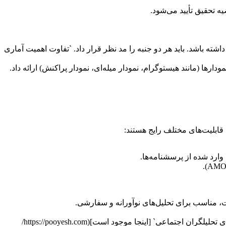
معنادار باشد (P-value کوچک)، اما از نظر عملی تأثیر ناچیزی داشته باشد. باید هر دو جنبه را مد نظر قرار داد. `تفاوت اهمیت آماری
دارها (مانند هیستوگرام، نمودار میله‌ای، نمودار پراکنش) ارائه داد.
 قابلیت‌های مختلف رایج هستند:
وارد شده از پرسشنامه‌ها.
فیت، مناسب برای تحلیل‌های نوآورانه و سفارشی.
* **ویژگی بارز:** برای محققین با تجربه برنامه‌نویسی یا کسانی که مایل به یادگیری کدنویسی هستند، ایده‌آل است. `آموزش مقدماتی R برای تحلیلگران اجتماعی` [اینجا موجود است](https://pooyesh.com/