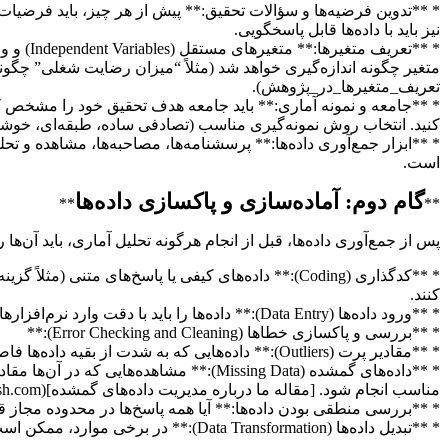
نیز باید با داده‌ها قابل پاسخگویی.
تعریف_متغیرها_در_پژوهش).
کنید. انتخاب روش نمونه‌گیری مناسب (تصادفی ساده، طبقه‌ای، خوشه‌
است.
گام دوم: آماده‌سازی و پاکسازی داده‌ها
**
**
پس از جمع‌آوری داده‌ها، قبل از انجام هرگونه تحلیل آماری، باید آن‌ها 
* **کدگذاری (Coding):** داده‌های کیفی یا پاسخ‌های م
کنند.
* **ورود داده‌ها (Data Entry):** داده‌ها را باید با دقت وارد نرم‌افزارهای آماری (مانند SPSS، اکسل و…) کنید. کوچکترین خطای تایپی می‌تواند نتایج را تحریف کند.
* **بررسی و پاکسازی خطاها (Error Checking and Cleaning):**
* **مقادیر پرت (Outliers):** داده‌هایی که به شدت از بقیه داده‌ها فاصله دارند و می‌توانند نتایج را منحرف کنند. باید بررسی شوند که آیا خطای ورود داده‌اند یا پدیده‌های واقعی و نادری هستند.
* **داده‌های گمشده (Missing Data):** م
مناسب انجام شود. [مقاله ما درباره مدیریت داده‌های گمشده](https://pooyesh.com/مدیریت_داده_های_گمشده) می‌تواند راهگشا باشد.
* **بررسی منطقی بودن داده‌ها:** آیا همه پاسخ‌ها در محدوده مجاز قر
* **تبدیل داده‌ها (Data Transformation):** در برخی موارد، ممکن است لازم باشد داده‌ها را تبدیل کنید (مثلاً لگاریتمی کردن برای رسیدن به نرمال بودن) یا متغیرهای جدیدی از ترکیب متغیرهای موجود بسازید.