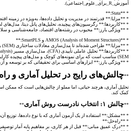
آموزش_R_برای_علوم_اجتماعی).
* **Stata:**
* **مزایا:** قدرتمند در مدیریت و تحلیل داده‌ها، به‌ویژه در زمینه
* **کاربردها:** رگرسیون‌های پیچیده، تحلیل‌های پانل دیتا، مدل‌های ل
* **ویژگی بارز:** محبوب در رشته‌های اقتصاد، جامعه‌شناسی و سلا
* **AMOS (Analysis of Moment Structures) و SmartPLS:**
* **مزایا:** طراحی شده‌اند تا مدل‌سازی معادلات ساختاری (SEM) را ساده‌سازی کنند و به محقق اجازه دهند مدل‌های پیچیده‌ای را با متغیرهای پنهان و آشکار آزمون کنند.
SEM) مناسب است که برای نمونه‌های کوچک و مدل‌های پیچیده کارایی بالایی دارد.
* **ویژگی بارز:** ابزارهای اساسی برای تحقیقاتی که بر توسعه و آز
چالش‌های رایج در تحلیل آماری و راه‌
**
تحلیل آماری، هرچند حیاتی، اما مملو از چالش‌هایی است که ممکن است م
کمک کند.
چالش ۱: انتخاب نادرست روش آماری
**
**
* **مشکل:** استفاده از یک آزمون آماری که با نوع داده‌ها، توزیع آن‌ه
* **راه‌حل:**
* **درک عمیق مبانی:** قبل از هر کاری، بر مفاهیم پایه آمار توصیفی