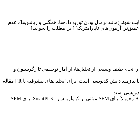
د t-test و ANOVA) دارای پیش‌فرض‌هایی هستند که باید رعایت شوند (مانند نرمال بودن توزیع داده‌ها، همگنی واریانس‌ها). عدم
میق‌تر `آزمون‌های ناپارامتریک` [این مطلب را بخوانید]
بری آسان و توانایی بالا در انجام طیف وسیعی از تحلیل‌ها، از آمار توصیفی تا رگرسیون و
* **R:** یک زبان برنامه‌نویسی و محیط نرم‌افزاری رایگان و متن‌باز برای محاسبات آماری و گرافیک. بسیار قدرتمند و انعطاف‌پذیر است، اما نیازمند دانش کدنویسی است. برای `تحلیل‌های پیشرفته با R` [مقاله
* **AMOS و SmartPLS:** این نرم‌افزارها برای مدل‌سازی معادلات ساختاری (Structural Equation Modeling – SEM) به کار می‌روند. AMOS معمولاً برای SEM مبتنی بر کوواریانس و SmartPLS برای SEM