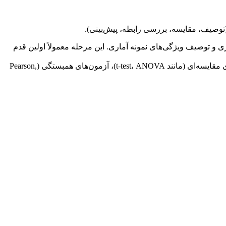
(توصیف، مقایسه، بررسی رابطه، پیش‌بینی).
 برای خلاصه‌سازی و توصیف ویژگی‌های نمونه آماری. این مرحله معمولاً اولین قدم
* **آمار استنباطی (Inferential Statistics):** برای تعمیم نتایج از نمونه به جامعه و آزمون فرضیات تحقیق به کار می‌رود. این شامل آزمون‌های مقایسه‌ای (مانند t-test، ANOVA)، آزمون‌های همبستگی (Pearson,