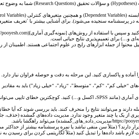
* **تدوین فرضیه‌ها و سؤالات تحقیق:** پی
ای و…) برای تعمیم‌پذیری نتایج حیاتی است.
را آماده و پاکسازی کنید. این مرحله به دقت و حوصله فراوان نیاز دارد.
تنی (مثلاً گزینه‌های “خیلی کم”، “کم”، “متوسط”، “زیاد”، “خیلی زیاد”) باید به
شاهده‌هایی که در آن‌ها مقادیری از یک یا چند متغیر وجود ندارد. مدیریت داده‌های 
ار دارند؟ (مثلاً سن منفی نباشد یا نمره پرسشنامه بیشتر از حداکثر مم