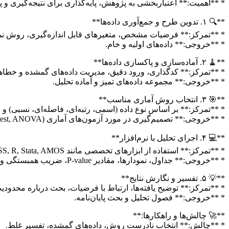
* **اهمیت:** اعتباربخشی به پژوهش، پایه‌گذاری برای نتیجه‌گیری و پی
**🔍 ۱. تدوین طرح و جمع‌آوری داده‌ها**
* **تمرکز:** فرضیات مشخص، متغیرهای قابل اندازه‌گیری، روش نمو
* **خروجی:** داده‌های اولیه و خام.
**🧹 ۲. آماده‌سازی و پاکسازی داده‌ها**
* **تمرکز:** کدگذاری، ورود دقیق، مدیریت داده‌های گمشده و خطاها
* **خروجی:** مجموعه داده‌های تمیز و آماده تحلیل.
**🎯 ۳. انتخاب روش آماری مناسب**
* **تمرکز:** بر اساس نوع داده (اسمی، رتبه‌ای، فاصله‌ای، نسبی) و 
* **خروجی:** تصمیم‌گیری در مورد آزمون‌های آماری (T-test, ANOVA, رگرسیون و…).
**💻 ۴. اجرای تحلیل با نرم‌افزار**
* **تمرکز:** استفاده از ابزارهای تخصصی مانند SPSS, R, Stata, AMOS.
* **خروجی:** جداول، نمودارها، مقادیر P-value، ضریب همبستگی و…
**💡 ۵. تفسیر و نگارش نتایج**
* **تمرکز:** توضیح یافته‌ها، ارتباط با فرضیات، بحث درباره محدودیت‌
* **خروجی:** فصول تحلیل و بحث پایان‌نامه.
**🚀 چالش‌ها و راهکارها:**
* **چالش:** انتخاب نادرست روش، داده‌های گمشده، تفسیر غلط.