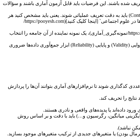
ش از هر چیز، باید فرضیات (Hypotheses) و سؤالات تحقیق (Research Questions) شما به وضوح تعریف شده باشند. این فرضیات باید قابل آزمون آماری باشند و سؤالات
* **تعریف متغیرها:** متغیرهای مستقل (Independent Variables) و وابسته (Dependent Variables) و همچنین متغیرهای کنترلی (Control Variables) باید به دقت تعریف عملیاتی شوند. یعنی باید مشخص کنید هر
متغیر چگونه اندازه‌گیری خواهد شد (مثلاً “میزان رضایت شغلی” چگونه در پرسشنامه سنجیده می‌شود). برای آشنایی بیشتر با `تعریف متغیرها در علوم اجتماعی` [اینجا کلیک کنید](https://pooyesh.com/
* **جامعه و نمونه آماری:** باید جامعه هدف تحقیق خود را مشخص کنید و سپس با استفاده از روش‌های [نمونه‌گیری آماری](https://pooyesh.com/نمونه‌گیری_آماری)، یک نمونه نماینده از آن جامعه را انتخاب
* **ابزار جمع‌آوری داده‌ها:** پرسشنامه‌ها، مصاحبه‌ها، مشاهده و تحلیل محتوا از جمله ابزارهای رایج در علوم اجتماعی هستند. اطمینان از روایی (Validity) و پایایی (Reliability) ابزار جمع‌آوری داده‌ها ضروری
 مقادیر عددی کدگذاری شوند تا نرم‌افزارهای آماری بتوانند آن‌ها را پردازش
گمشده (حذف، جایگزینی میانگین، رگرسیون و…) باید با دقت و بر اساس روش
کن نباشد).