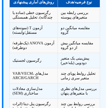
نوع فرضیه/هدف
روش‌های آماری پیشنهادی
بررسی رابطه بین
رگرسیون خطی (ساده یا
متغیرهای پیوسته
چندگانه)، تحلیل همبستگی
مقایسه میانگین دو
آزمون T (نمونه‌های
گروه
مستقل/وابسته)
مقایسه میانگین بیش
آزمون ANOVA (یک‌طرفه/
از دو گروه
دوطرفه)
پیش‌بینی یک متغیر
رگرسیون لجستیک
دودویی (بله/خیر)
تحلیل روابط پویای چند
مدل‌های VAR/VECM،
ARCH/GARCH
متغیر سری زمانی
بررسی مدل‌های نظری
مدل‌سازی معادلات
با متغیرهای پنهان
ساختاری (SEM)
بررسی روابط بین چند
رگرسیون پنل دیتا (اثرات