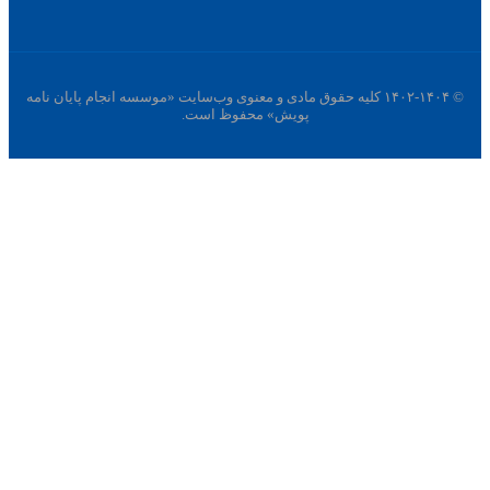
© ۱۴۰۲-۱۴۰۴ کلیه حقوق مادی و معنوی وب‌سایت «موسسه انجام پایان نامه
پویش» محفوظ است.