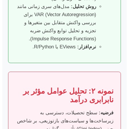
روش تحلیل:
مدل‌های سری زمانی مانند
VAR (Vector Autoregression) برای
بررسی واکنش متقابل بین متغیرها و
تجزیه و تحلیل توابع واکنش ضربه
(Impulse Response Functions).
نرم‌افزار:
EViews یا R/Python.
نمونه ۲: تحلیل عوامل مؤثر بر
نابرابری درآمد
فرضیه:
سطح تحصیلات، دسترسی به
زیرساخت‌ها و سیاست‌های بازتوزیعی، بر شاخص
جینی (Gini Index) تأثیر می‌گذارند.