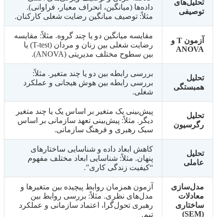
تحلیل‌های
داده‌ها (میانگین، انحراف معیار، فراوانی).
توصیفی
مثلاً: توصیف میانگین رضایت شغلی کارکنان.
مقایسه میانگین دو یا چند گروه. مثلاً: مقایسه
آزمون T و
رضایت شغلی بین زنان و مردان (T-test) یا
ANOVA
بین سطوح مختلف مدیریتی (ANOVA).
بررسی رابطه بین دو یا چند متغیر. مثلاً:
تحلیل
بررسی رابطه بین هوش هیجانی و عملکرد
همبستگی
شغلی.
پیش‌بینی یک متغیر بر اساس یک یا چند متغیر
تحلیل
دیگر. مثلاً: پیش‌بینی تعهد سازمانی بر اساس
رگرسیون
سبک رهبری و فرهنگ سازمانی.
کاهش ابعاد داده و شناسایی ساختارهای
تحلیل
پنهان. مثلاً: شناسایی ابعاد مختلف مفهوم
عاملی
“کیفیت زندگی کاری”.
مدل‌سازی
آزمون همزمان روابط پیچیده بین متغیرها و
معادلات
مدل‌های نظری. مثلاً: بررسی روابط بین
ساختاری
رهبری تحول‌گرا، اعتماد سازمانی و عملکرد
(SEM)
تیم.