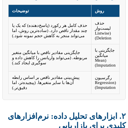
روش
توضیحات
حذف
حذف کامل هر رکورد (پاسخ‌دهنده) که یک یا
لیست‌وار
چند مقدار ناقص دارد. (ساده‌ترین روش، اما
(Listwise
می‌تواند منجر به کاهش حجم نمونه شود.)
Deletion)
جایگزینی با
جایگزینی مقادیر ناقص با میانگین متغیر
میانگین
مربوطه. (می‌تواند واریانس را کاهش داده و
(Mean
سوگیری ایجاد کند.)
Imputation)
پیش‌بینی مقادیر ناقص بر اساس رابطه
رگرسیون
(Regression
آن‌ها با سایر متغیرها. (پیچیده‌تر، اما
Imputation)
دقیق‌تر.)
۲. ابزارهای تحلیل داده: نرم‌افزارهای
کلیدی برای بازاریابی