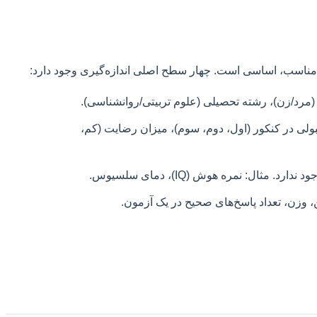
ت (مرد/زن)، رشته تحصیلی (علوم تربیتی/روانشناسی).
ه قبولی در کنکور (اول، دوم، سوم)، میزان رضایت (کم،
ل: نمره هوش (IQ)، دمای سلسیوس.
 وزن، تعداد پاسخ‌های صحیح در یک آزمون.