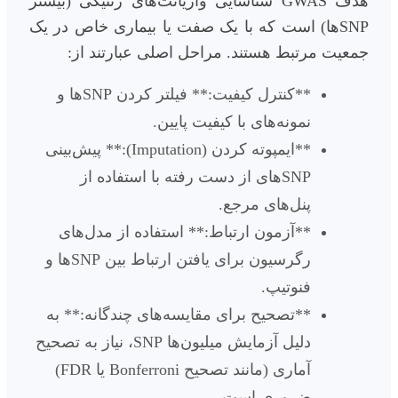
هدف GWAS شناسایی واریانت‌های ژنتیکی (بیشتر
SNPها) است که با یک صفت یا بیماری خاص در یک
جمعیت مرتبط هستند. مراحل اصلی عبارتند از:
**کنترل کیفیت:** فیلتر کردن SNPها و
نمونه‌های با کیفیت پایین.
**ایمپوته کردن (Imputation):** پیش‌بینی
SNPهای از دست رفته با استفاده از
پنل‌های مرجع.
**آزمون ارتباط:** استفاده از مدل‌های
رگرسیون برای یافتن ارتباط بین SNPها و
فنوتیپ.
**تصحیح برای مقایسه‌های چندگانه:** به
دلیل آزمایش میلیون‌ها SNP، نیاز به تصحیح
آماری (مانند تصحیح Bonferroni یا FDR)
ضروری است.