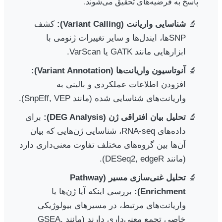
پاسخ به فرضیه‌های تحقیق می‌شوند.
شناسایی واریانت (Variant Calling):
کشف
SNPها، ایندل‌ها و سایر تغییرات ژنومی با
ابزارهایی مانند GATK یا VarScan.
آنوتاسیون واریانت‌ها (Variant Annotation):
افزودن اطلاعات عملکردی و بالینی به
واریانت‌های شناسایی شده (مانند SnpEff, VEP).
تحلیل بیان افتراقی ژن (DEG Analysis):
برای
داده‌های RNA-seq، شناسایی ژن‌هایی که بیان
آن‌ها بین گروه‌های مختلف تفاوت معنی‌داری دارد
(مانند DESeq2, edgeR).
تحلیل غنی‌سازی مسیر (Pathway
Enrichment):
بررسی اینکه آیا ژن‌ها یا
واریانت‌های مرتبط، در مسیرهای بیولوژیکی
خاصی تجمع معنی‌داری دارند (مانند GSEA,