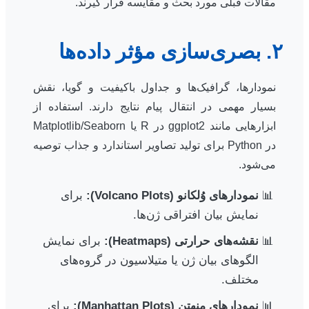
مقالات قبلی مورد بحث و مقایسه قرار گیرند.
۲. بصری‌سازی مؤثر داده‌ها
نمودارها، گرافیک‌ها و جداول باکیفیت و گویا، نقش
بسیار مهمی در انتقال پیام نتایج دارند. استفاده از
ابزارهایی مانند ggplot2 در R یا Matplotlib/Seaborn
در Python برای تولید تصاویر استاندارد و جذاب توصیه
می‌شود.
نمودارهای وُلکانو (Volcano Plots):
برای
نمایش بیان افتراقی ژن‌ها.
نقشه‌های حرارتی (Heatmaps):
برای نمایش
الگوهای بیان ژن یا متیلاسیون در گروه‌های
مختلف.
نمودارهای منهتن (Manhattan Plots):
برای