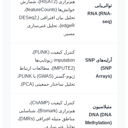
هم‌ترازی (HISAT2)، شمارش
توالی‌یابی
خوانش‌ها (featureCounts)،
RNA (RNA-
تحلیل بیان افتراقی (DESeq2,
seq)
edgeR)، تحلیل غنی‌سازی
مسیر.
کنترل کیفیت (PLINK)،
آرایه‌های SNP
imputation ژنوتایپ‌ها
(SNP
(IMPUTE2)، مطالعات ارتباط
Arrays)
ژنوم-گستر (GWAS) با PLINK،
تحلیل ساختار جمعیتی (PCA).
کنترل کیفیت (ChAMP)،
متیلاسیون
هم‌ترازی (Bismark)، شناسایی
DNA (DNA
مناطق متیله افتراقی (DMRs)،
Methylation)
تحلیل غنی‌سازی.