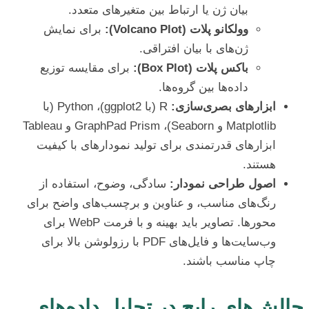
بیان ژن یا ارتباط بین متغیرهای متعدد.
وولکانو پلات (Volcano Plot):
برای نمایش
ژن‌های با بیان افتراقی.
باکس پلات (Box Plot):
برای مقایسه توزیع
داده‌ها بین گروه‌ها.
ابزارهای بصری‌سازی:
R (با ggplot2)، Python (با
Matplotlib و Seaborn)، GraphPad Prism و Tableau
ابزارهای قدرتمندی برای تولید نمودارهای با کیفیت
هستند.
اصول طراحی نمودار:
سادگی، وضوح، استفاده از
رنگ‌های مناسب، و عناوین و برچسب‌های واضح برای
محورها. تصاویر باید بهینه و با فرمت WebP برای
وب‌سایت‌ها و فایل‌های PDF با رزولوشن بالا برای
چاپ مناسب باشند.
چالش‌های رایج در تحلیل داده‌های