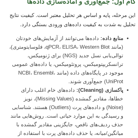
گام اول: جمع‌آوری و آماده‌سازی داده‌ها
این مرحله، پایه و اساس هر تحلیل معتبر است. کیفیت نتایج
تحلیل به شدت به کیفیت داده‌های ورودی بستگی دارد.
منابع داده:
داده‌ها می‌توانند از آزمایش‌های خودتان
(مانند qPCR، ELISA، Western Blot، فلوسایتومتری)،
توالی‌یابی نسل جدید (NGS) برای ژنومیکس،
ترانسکریپتومیکس، پروتئومیکس، یا داده‌های عمومی
موجود در پایگاه‌های داده (مانند NCBI، Ensembl،
UniProt) جمع‌آوری شوند.
پاکسازی (Cleaning):
داده‌های خام اغلب دارای
خطاها، مقادیر گمشده (Missing Values)، نویز
(Noise) و داده‌های پرت (Outliers) هستند. شناسایی
و رسیدگی به این موارد حیاتی است. روش‌هایی مانند
حذف ردیف‌های ناقص، جایگزینی مقادیر گمشده با
میانگین/میانه، یا حذف داده‌های پرت با استفاده از