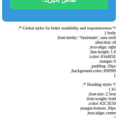
/* Global styles for better readability and responsiveness */
body {
font-family: ‘Vazirmatn’, sans-serif;
direction: rtl;
text-align: right;
line-height: 1.8;
color: #34495E;
margin: 0;
padding: 20px;
background-color: #f9f9f9;
}
/* Heading styles */
h1 {
font-size: 2.5em;
font-weight: bold;
color: #2C3E50;
margin-bottom: 20px;
text-align: center;
}