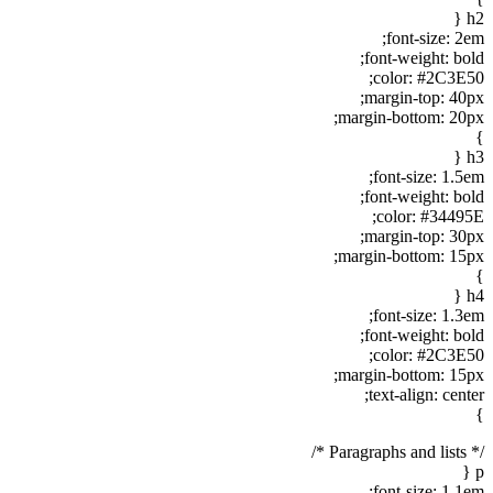
h2 {
font-size: 2em;
font-weight: bold;
color: #2C3E50;
margin-top: 40px;
margin-bottom: 20px;
}
h3 {
font-size: 1.5em;
font-weight: bold;
color: #34495E;
margin-top: 30px;
margin-bottom: 15px;
}
h4 {
font-size: 1.3em;
font-weight: bold;
color: #2C3E50;
margin-bottom: 15px;
text-align: center;
}
/* Paragraphs and lists */
p {
font-size: 1.1em;