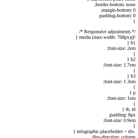
border-bottom: none;
margin-bottom: 0;
padding-bottom: 0;
}
/* Responsive adjustments */
@media (max-width: 768px) {
h1 {
font-size: 2em;
}
h2 {
font-size: 1.7em;
}
h3 {
font-size: 1.3em;
}
p {
font-size: 1em;
}
th, td {
padding: 8px;
font-size: 0.9em;
}
.infographic-placeholder > div {
flex-direction: column;