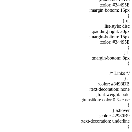
color: #34495E;
margin-bottom: 15px;
}
ul {
list-style: disc;
padding-right: 20px;
margin-bottom: 15px;
color: #34495E;
}
li {
margin-bottom: 8px;
}
/* Links */
a {
color: #3498DB;
text-decoration: none;
font-weight: bold;
transition: color 0.3s ease;
}
a:hover {
color: #2980B9;
text-decoration: underline;
}