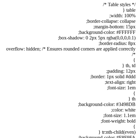
/* Table styles */
table {
width: 100%;
border-collapse: collapse;
margin-bottom: 15px;
background-color: #FFFFFF;
box-shadow: 0 2px 5px rgba(0,0,0,0.1);
border-radius: 8px;
overflow: hidden; /* Ensures rounded corners are applied correctly
*/
}
th, td {
padding: 12px;
border: 1px solid #ddd;
text-align: right;
font-size: 1em;
}
th {
background-color: #3498DB;
color: white;
font-size: 1.1em;
font-weight: bold;
}
tr:nth-child(even) {
background-color: #F8F9FA;