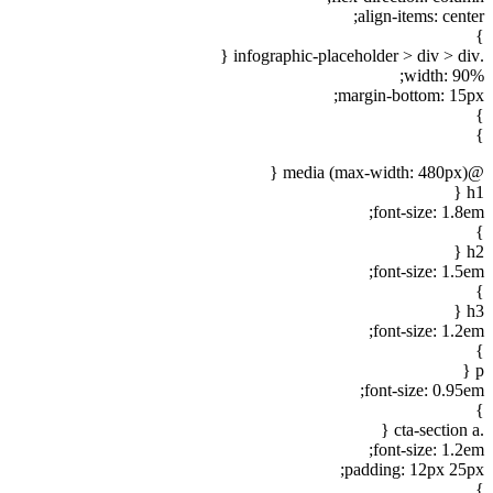
align-items: center;
}
.infographic-placeholder > div > div {
width: 90%;
margin-bottom: 15px;
}
}
@media (max-width: 480px) {
h1 {
font-size: 1.8em;
}
h2 {
font-size: 1.5em;
}
h3 {
font-size: 1.2em;
}
p {
font-size: 0.95em;
}
.cta-section a {
font-size: 1.2em;
padding: 12px 25px;
}