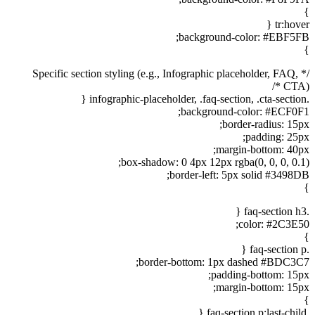
}
tr:hover {
background-color: #EBF5FB;
}
/* Specific section styling (e.g., Infographic placeholder, FAQ,
CTA) */
.infographic-placeholder, .faq-section, .cta-section {
background-color: #ECF0F1;
border-radius: 15px;
padding: 25px;
margin-bottom: 40px;
box-shadow: 0 4px 12px rgba(0, 0, 0, 0.1);
border-left: 5px solid #3498DB;
}
.faq-section h3 {
color: #2C3E50;
}
.faq-section p {
border-bottom: 1px dashed #BDC3C7;
padding-bottom: 15px;
margin-bottom: 15px;
}
.faq-section p:last-child {