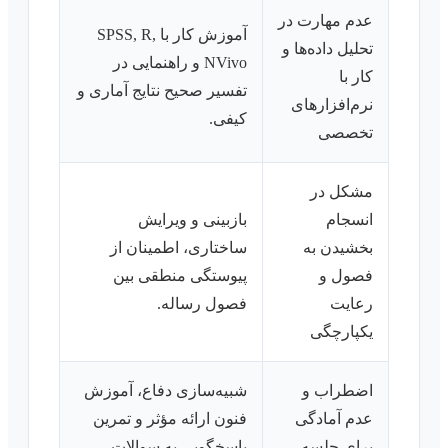
عدم مهارت در
آموزش کار با SPSS, R,
تحلیل داده‌ها و
NVivo و راهنمایی در
کار با
تفسیر صحیح نتایج آماری و
نرم‌افزارهای
کیفی.
تخصصی
مشکل در
انسجام
بازبینی و ویرایش
بخشیدن به
ساختاری، اطمینان از
فصول و
پیوستگی منطقی بین
رعایت
فصول رساله.
یکپارچگی
اضطراب و
شبیه‌سازی دفاع، آموزش
عدم آمادگی
فنون ارائه مؤثر و تمرین
برای جلسه
پاسخگویی به سوالات