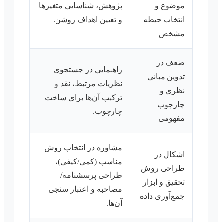
موضوع و
پژوهش، شناسایی متغیرها
انتخاب حیطه
و تعیین اهداف روشن.
مشخص
ضعف در
راهنمایی در جستجوی
تدوین مبانی
نظریات مرتبط، نقد و
نظری و
ترکیب آن‌ها برای ساخت
چارچوب
چارچوب.
مفهومی
مشاوره در انتخاب روش
اشکال در
مناسب (کمی/کیفی)،
طراحی روش
طراحی پرسشنامه/
تحقیق و ابزار
مصاحبه و اعتبار سنجی
جمع‌آوری داده
آن‌ها.