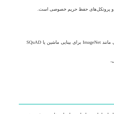
ی و پروتکل‌های حفظ حریم خصوصی است.
Kaggle, UCI Machine Learning Repository, Google Datasets، و دیتاست‌های تخصصی مانند ImageNet برای بینایی ماشین یا SQuAD