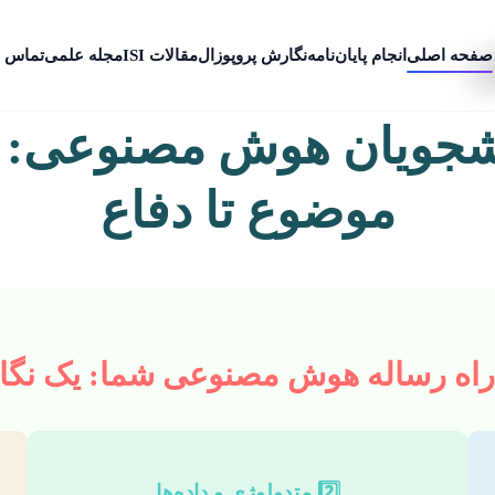
صفحه اصلی
انجام پایان‌نامه
نگارش پروپوزال
مقالات ISI
مجله علمی
تماس ب
ی
شجویان هوش مصنوعی: را
موضوع تا دفاع
راه رساله هوش مصنوعی شما: یک نگاه
2️⃣ متدولوژی و داده‌ها