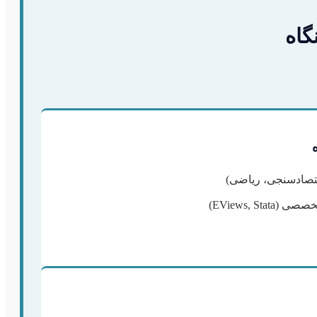
گاه
تصادسنجی، ریاضی)
EViews, St)