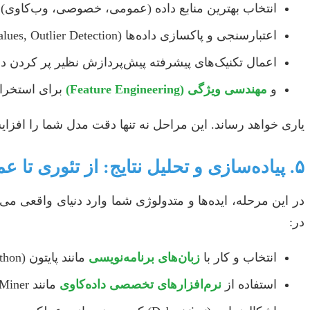
انتخاب بهترین منابع داده (عمومی، خصوصی، وب‌کاوی)
اعتبارسنجی و پاکسازی داده‌ها (Handling Missing Values, Outlier Detection)
اعمال تکنیک‌های پیشرفته پیش‌پردازش نظیر پر کردن داده‌های گمشده (imputation)، نرمال‌سازی (normalization)، مقیاس
و
مهندسی ویژگی (Feature Engineering)
برای استخراج
یاری خواهد رساند. این مراحل نه تنها دقت مدل شما را افزایش 
۵. پیاده‌سازی و تحلیل نتایج: از تئوری تا عمل
در این مرحله، ایده‌ها و متدولوژی شما وارد دنیای واقعی می
در:
انتخاب و کار با
زبان‌های برنامه‌نویسی
مانند پایتون (Python) با کتابخانه‌های Scikit-learn, TensorFlow, Keras, PyTorch یا زبان R.
استفاده از
نرم‌افزارهای تخصصی داده‌کاوی
مانند Weka, RapidMiner یا MATLAB.