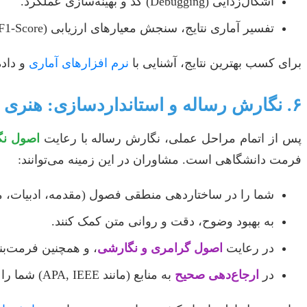
اشکال‌زدایی (Debugging) کد و بهینه‌سازی عملکرد.
تفسیر آماری نتایج، سنجش معیارهای ارزیابی (Accuracy, Precision, Recall, F1-Score) و
برای کسب بهترین نتایج، آشنایی با
نرم افزارهای آماری
و داد
۶. نگارش رساله و استانداردسازی: هنری برای انتقال علم
پس از اتمام مراحل عملی، نگارش رساله با رعایت
اصول نگ
فرمت دانشگاهی است. مشاوران در این زمینه می‌توانند:
شما را در ساختاردهی منطقی فصول (مقدمه، ادبیات، متدو
به بهبود وضوح، دقت و روانی متن کمک کنند.
در رعایت
اصول گرامری و نگارشی
، و همچنین فرمت‌بن
در
ارجاع‌دهی صحیح
به منابع (مانند APA, IEEE) شما را یاری کنند.