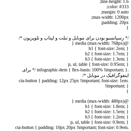
line-height: 1.6;
color: #333;
margin: 0 auto;
max-width: 1200px;
padding: 20px;
}
/* رسپانسیو بودن برای موبایل و تبلت و لپتاپ و تلویزیون */
@media (max-width: 768px) {
h1 { font-size: 2em; }
h2 { font-size: 1.7em; }
h3 { font-size: 1.3em; }
p, ul, table { font-size: 0.95em; }
.infographic-item { flex-basis: 100% !important; } /* برای
اینفوگرافیک در موبایل */
.cta-button { padding: 12px 25px !important; font-size: 1em
!important; }
}
@media (max-width: 480px) {
h1 { font-size: 1.8em; }
h2 { font-size: 1.5em; }
h3 { font-size: 1.2em; }
p, ul, table { font-size: 0.9em; }
.cta-button { padding: 10px 20px !important; font-size: 0.9em