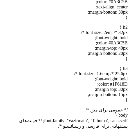
color: #0A3C5B;
text-align: center;
margin-bottom: 30px;
}
h2 {
font-size: 2em; /* 32px */
font-weight: bold;
color: #0A3C5B;
margin-top: 40px;
margin-bottom: 20px;
}
h3 {
font-size: 1.6em; /* 25.6px */
font-weight: bold;
color: #1F618D;
margin-top: 30px;
margin-bottom: 15px;
}
/* عمومی برای متن */
body {
font-family: ‘Vazirmatn’, ‘Tahoma’, sans-serif; /* فونت‌های
پیشنهادی برای فارسی و رسپانسیو */