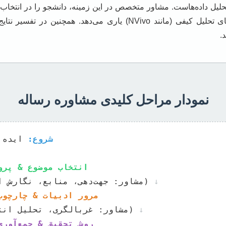
AMOS، R، Python) یا نرم‌افزارهای تحلیل کیفی (مانند NVivo) یاری می‌د
.
نمودار مراحل کلیدی مشاوره رساله
شروع:
انتخاب موضوع & پرو
↓
مرور ادبیات & چارچوب
↓
روش تحقیق & جمع‌آوری داده