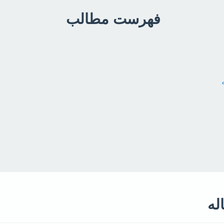
فهرست مطالب
له