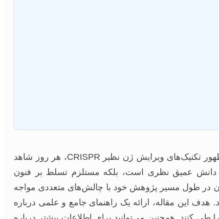
علم ژنتیک، ستون فقرات زیست‌شناسی مدرن، با سرعت سرسام‌آوری در حال تحول است. از کشف ساختار DNA تا ظهور تکنیک‌های ویرایش ژن نظیر CRISPR، هر روز شاهد
ند دانش عمیق نظری است، بلکه مستلزم تسلط بر فنون
ویان در طول مسیر پژوهش خود با چالش‌های متعددی مواجه
 هدف این مقاله، ارائه یک راهنمای جامع و علمی درباره
 طی کنند. همچنین می‌توانید برای اطلاعات بیشتر درباره