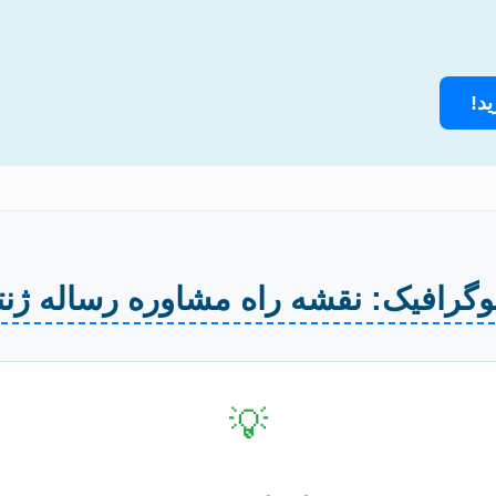
د!
فوگرافیک: نقشه راه مشاوره رساله ژنت
💡