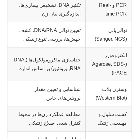
PCR و Real-
تکثیر DNA، تشخیص بیماری‌ها،
time PCR
اندازه‌گیری بیان ژن
توالی‌یابی
تعیین توالی DNA/RNA، کشف
(Sanger, NGS)
جهش‌ها، بررسی تنوع ژنتیکی
الکتروفورز
جداسازی ماکرومولکول‌ها (DNA,
(Agarose, SDS-
RNA, پروتئین) بر اساس اندازه
PAGE)
وسترن بلات
شناسایی و تعیین مقدار
(Western Blot)
پروتئین‌های خاص
کشت سلول و
مطالعه عملکرد ژن‌ها در محیط
مهندسی ژنتیک
کنترل شده، اصلاح ژنتیکی