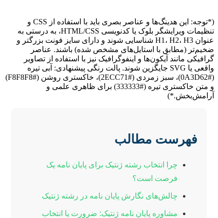
(*توجه: این هدینگ‌ها و عناصر بصری باید با استفاده از CSS و
تنظیمات ویرایشگر بلوک یا کدنویسی HTML/CSS، به درستی به
عنوان H1، H2، H3 شناسایی شوند و دارای سایز فونت بزرگتر و
ضخیم‌تر (مطابق با استایل‌های مشخص شده) باشند. عناصر
گرافیکی مانند آیکون‌ها و اینفوگرافیک نیز با استفاده از تصاویر
واقعی یا SVG جایگزین شوند. پالت رنگی پیشنهادی: آبی تیره
(#0A3D62)، سبز زمردی (#2ECC71)، خاکستری روشن (#F8F8F8)
و متن خاکستری تیره (#333333) برای ظاهری علمی و
آرامش‌بخش.*)
فهرست مطالب
چرا انتخاب رشته ژنتیک برای پایان نامه یک
فرصت است؟
چالش‌های نگارش پایان نامه در رشته ژنتیک
مشاوره پایان نامه ژنتیک: ضرورت یا انتخاب