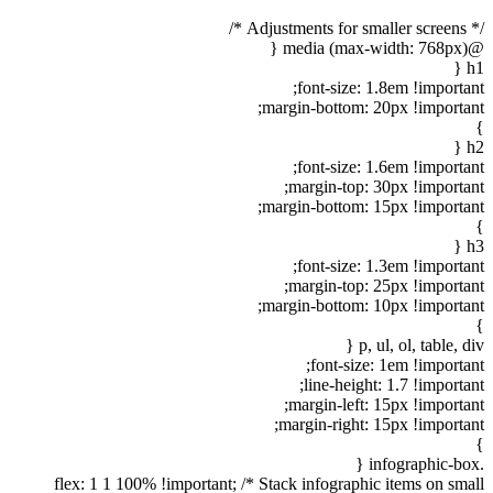
/* Adjustments for smaller screens */
@media (max-width: 768px) {
h1 {
font-size: 1.8em !important;
margin-bottom: 20px !important;
}
h2 {
font-size: 1.6em !important;
margin-top: 30px !important;
margin-bottom: 15px !important;
}
h3 {
font-size: 1.3em !important;
margin-top: 25px !important;
margin-bottom: 10px !important;
}
p, ul, ol, table, div {
font-size: 1em !important;
line-height: 1.7 !important;
margin-left: 15px !important;
margin-right: 15px !important;
}
.infographic-box {
flex: 1 1 100% !important; /* Stack infographic items on small