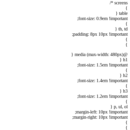
screens */
}
table {
font-size: 0.9em !important;
}
th, td {
padding: 8px 10px !important;
}
}
@media (max-width: 480px) {
h1 {
font-size: 1.5em !important;
}
h2 {
font-size: 1.4em !important;
}
h3 {
font-size: 1.2em !important;
}
p, ul, ol {
margin-left: 10px !important;
margin-right: 10px !important;
}
}