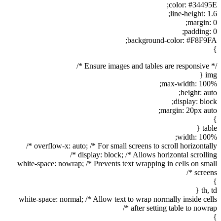
color: #34495E;
line-height: 1.6;
margin: 0;
padding: 0;
background-color: #F8F9FA;
}
/* Ensure images and tables are responsive */
img {
max-width: 100%;
height: auto;
display: block;
margin: 20px auto;
}
table {
width: 100%;
overflow-x: auto; /* For small screens to scroll horizontally */
display: block; /* Allows horizontal scrolling */
white-space: nowrap; /* Prevents text wrapping in cells on small
screens */
}
th, td {
white-space: normal; /* Allow text to wrap normally inside cells
after setting table to nowrap */
}