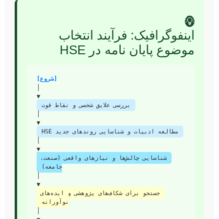
💡
اینفوگرافیک: فرآیند انتخاب
موضوع پایان نامه در HSE
[شروع]
      ▼

بررسی علایق شخصی و نقاط قوت
      ▼

مطالعه ادبیات و شناسایی روندهای جدید HSE
      ▼

شناسایی چالش‌ها و نیازهای واقعی (صنعت، 
جامعه)
      ▼

جستجو برای شکاف‌های پژوهشی و ایده‌های 
نوآورانه