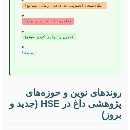
      ▼

امکان‌سنجی (دسترسی به داده، زمان، منابع)
      ▼

مشاوره با اساتید راهنما
      ▼

تعیین و نهایی کردن موضوع
      ▼

[پایان]
روندهای نوین و حوزه‌های
پژوهشی داغ در HSE (جدید و
بروز)