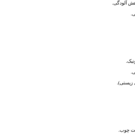
هش آلودگی.
.
نیک.
.
ی زیستی).
یت چوب.