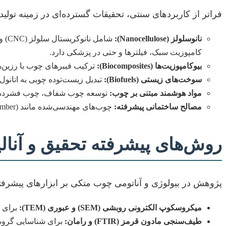
فراتر از کاربردهای سنتی، تحقیقات گسترده‌ای در زمینه تولید
نانوسلولز (Nanocellulose):
کامپوزیت سبک، فیلترها و حتی در پزشکی دارد.
بیوکامپوزیت‌ها (Biocomposites):
ترکیب فیبرهای چوب با رزین‌ه
سوخت‌های زیستی (Biofuels):
تبدیل زیست‌توده چوبی به اتان
مواد هوشمند مبتنی بر چوب:
توسعه چوب شفاف، چوب فشرده با استحکام بالا و مواد
مصالح ساختمانی پیشرفته:
چوب‌های مهندسی‌شده مانند CLT (Cross-Laminated Timber) و Glulam که امکان ساخت سازه‌های بلند و پایدار چوبی را فراهم می‌کنند.
روش‌های پیشرفته تحقیق و آنال
پژوهش در بیولوژی و آناتومی چوب متکی بر ابزارهای پیشرفت
میکروسکوپ الکترونی روبشی (SEM) و عبوری (TEM):
برای م
طیف‌سنجی مادون قرمز (FTIR) و رامان:
برای شناسایی گروه‌