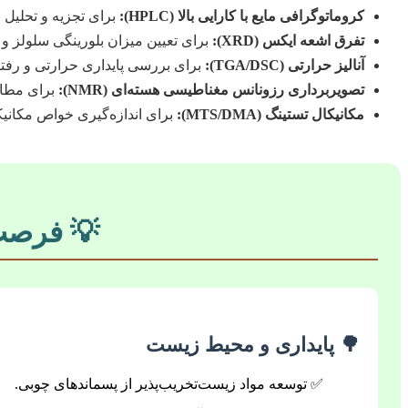
کروماتوگرافی مایع با کارایی بالا (HPLC):
برای تجزیه و تحلیل ق
تفرق اشعه ایکس (XRD):
برای تعیین میزان بلورینگی سلولز و 
آنالیز حرارتی (TGA/DSC):
برای بررسی پایداری حرارتی و رفتا
تصویربرداری رزونانس مغناطیسی هسته‌ای (NMR):
برای مطالع
مکانیکال تستینگ (MTS/DMA):
برای اندازه‌گیری خواص مکان
💡 فرصت‌
🌳
پایداری و محیط زیست
✅ توسعه مواد زیست‌تخریب‌پذیر از پسماندهای چوبی.