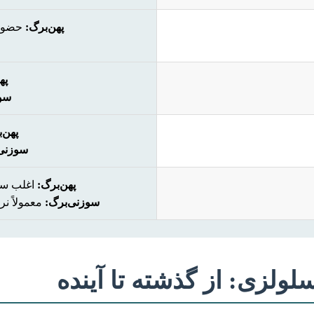
پهن‌برگ:
حضور د
په
سو
پهن‌
سوزنی‌
پهن‌برگ:
اغلب سخت
سوزنی‌برگ:
معمولاً نر
لولزی: از گذشته تا آینده