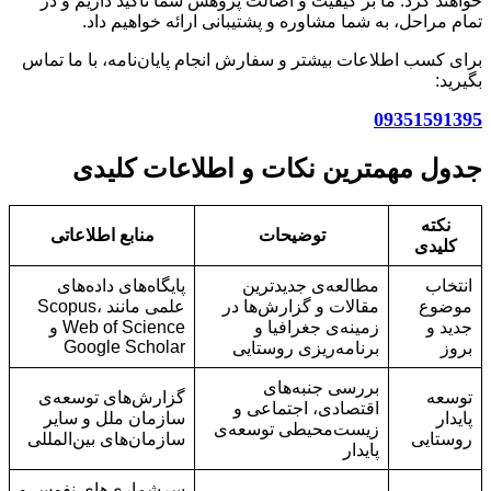
خواهند کرد. ما بر کیفیت و اصالت پژوهش شما تاکید داریم و در
تمام مراحل، به شما مشاوره و پشتیبانی ارائه خواهیم داد.
برای کسب اطلاعات بیشتر و سفارش انجام پایان‌نامه، با ما تماس
بگیرید:
09351591395
جدول مهمترین نکات و اطلاعات کلیدی
نکته
توضیحات
منابع اطلاعاتی
کلیدی
انتخاب
مطالعه‌ی جدیدترین
پایگاه‌های داده‌های
موضوع
مقالات و گزارش‌ها در
علمی مانند Scopus،
جدید و
زمینه‌ی جغرافیا و
Web of Science و
Google Scholar
بروز
برنامه‌ریزی روستایی
بررسی جنبه‌های
توسعه
گزارش‌های توسعه‌ی
اقتصادی، اجتماعی و
پایدار
سازمان ملل و سایر
زیست‌محیطی توسعه‌ی
روستایی
سازمان‌های بین‌المللی
پایدار
سرشماری‌های نفوس و