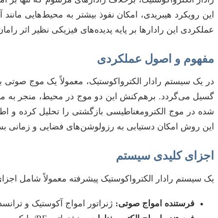
این رویکرد هیبریدی، امکان نفوذ بیشتر به محیط‌هایی مانند 
عملکردی این رادارها بر پایه پدیده‌های فیزیکی نظیر اثر رامان (Raman Effect) در ناحیه آکوستیک یا مدولاسیون امواج الکترومغناطیسی توسط ارتعاشات صوتی استوار
مفهوم و اصول عملکردی
در یک سیستم رادار الکترواکوستیک، معمولاً یک موج صوتی ب
گسیل می‌گردد. برهم‌کنش این دو موج در محیط، منجر به م
شده در موج الکترومغناطیسی بازگشتی را تحلیل کرده و اط
این روش امکان دستیابی به رزولوشن‌های فضایی و زمانی بسیا
اجزای کلیدی سیستم
یک سیستم رادار الکترواکوستیک پیشرفته معمولاً شامل اجزا
فرستنده امواج صوتی:
ژنراتور امواج آکوستیک و ترانسد