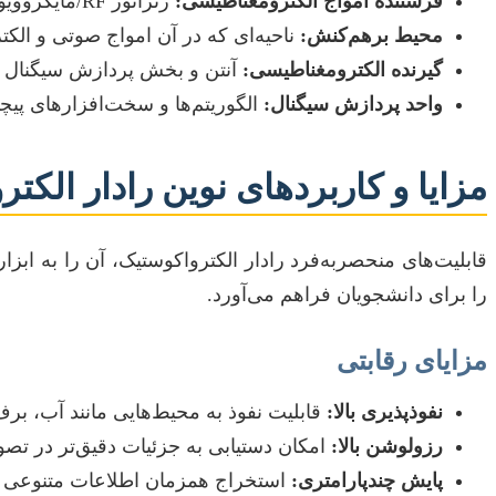
فرستنده امواج الکترومغناطیسی:
ژنراتور RF/مایکروویو و آنتن برای گسیل امواج رادیویی به ناحیه مورد نظر.
محیط برهم‌کنش:
ناحیه‌ای که در آن امواج صوتی و الکت
گیرنده الکترومغناطیسی:
آنتن و بخش پردازش سیگنال RF برای دریافت و دمدوله کردن موج الکترومغناطیسی بازگشتی.
واحد پردازش سیگنال:
الگوریتم‌ها و سخت‌افزارهای پیچ
مزایا و کاربردهای نوین رادار الکت
قابلیت‌های منحصربه‌فرد رادار الکترواکوستیک، آن را به اب
را برای دانشجویان فراهم می‌آورد.
مزایای رقابتی
نفوذپذیری بالا:
قابلیت نفوذ به محیط‌هایی مانند آب، ب
رزولوشن بالا:
امکان دستیابی به جزئیات دقیق‌تر در تصوی
پایش چندپارامتری:
استخراج همزمان اطلاعات متنوعی ن