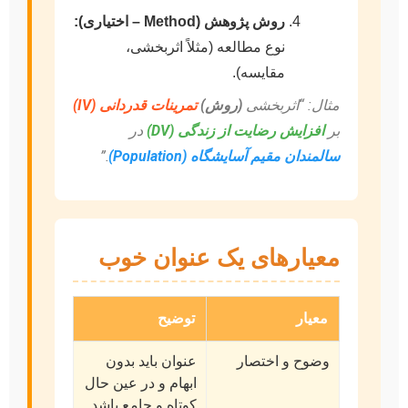
روش پژوهش (Method – اختیاری):
نوع مطالعه (مثلاً اثربخشی،
مقایسه).
مثال: “اثربخشی
(روش)
تمرینات قدردانی (IV)
بر
افزایش رضایت از زندگی (DV)
در
سالمندان مقیم آسایشگاه (Population)
.”
معیارهای یک عنوان خوب
معیار
توضیح
وضوح و اختصار
عنوان باید بدون
ابهام و در عین حال
کوتاه و جامع باشد.