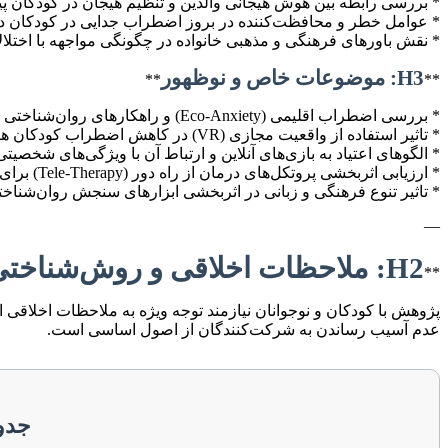
* بررسی رابطه بین هوش هیجانی والدین و تنظیم هیجان در کودکان پی
* عوامل خطر و محافظت‌کننده در بروز اضطراب جدایی در کودکان در
* نقش باورهای فرهنگی و مذهبی خانواده در چگونگی مواجهه با اختلا
H3: موضوعات خاص و نوظهور
**
**
* بررسی اضطراب اقلیمی (Eco-Anxiety) و راهکارهای روان‌شناختی برای مواجهه با آن در نوجوانان.
* تاثیر استفاده از واقعیت مجازی (VR) در کاهش اضطراب کودکان هنگام انجام روندهای درمانی پزشکی.
* الگوهای اعتیاد به بازی‌های آنلاین و ارتباط آن با ویژگی‌های شخصیت
* ارزیابی اثربخشی پروتکل‌های درمان از راه دور (Tele-Therapy) برای کودکان و نوجوانان دارای اختلالات اضطرابی.
* تاثیر تنوع فرهنگی و زبانی در اثربخشی ابزارهای سنجش روان‌شناخت
—
H2: ملاحظات اخلاقی و روش‌شناختی در پژوهش‌های کودک و نوجوان
**
پژوهش با کودکان و نوجوانان نیازمند توجه ویژه به ملاحظات اخلاق
عدم آسیب رساندن به شرکت‌کنندگان از اصول اساسی است.
جدول 1: ملاحظات کلیدی در 