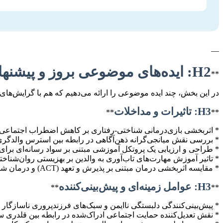
—
H2: ایده‌های موضوعی بروز و پیشنهادی برای پایان‌نامه
**
در این بخش، چند ایده موضوعی را ارائه می‌دهیم که هم با گرایش‌های ن
H3: تاثیرات و مداخلات
**
**
* اثربخشی بازی‌درمانی شناختی-رفتاری بر کاهش اضطراب اجتماعی د
* بررسی نقش میانجی‌گرانه ذهن‌آگاهی در رابطه بین استرس والدگری و 
* طراحی و ارزیابی یک پروتکل آموزشی مبتنی بر سواد رسانه‌ای بر
* تاثیر آموزش مهارت‌های تاب‌آوری به والدین بر بهزیستی روان‌شناخت
* مقایسه اثربخشی درمان مبتنی بر پذیرش و تعهد (ACT) و درمان شناختی رفتاری (CBT) در نوجوانان مبتلا به افسردگی خفیف تا متوسط.
H3: عوامل زمینه‌ای و پیش‌بینی‌کننده
**
**
* پیش‌بینی‌کنندگی دلبستگی ناایمن و سبک‌های فرزندپروری ناسازگار د
* نقش تعدیل‌کننده حمایت اجتماعی ادراک‌شده در رابطه بین قلدری سا