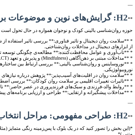
—
H2: گرایش‌های نوین و موضوعات بروز در روان‌شناسی بالینی کودک و نوجوان
**
حوزه روان‌شناسی بالینی کودک و نوجوان همواره در حال تحول است و 
* **سلامت روان دیجیتال و تاثیر فناوری:** بررسی تاثیر استفاده از 
از ابزارهای دیجیتال در مداخلات روان‌شناختی.
* **تاب‌آوری و عوامل محافظت‌کننده:** مطالعه‌ی چگونگی توسعه تاب‌
* **مداخلات مبتنی بر ذهن‌آگاهی (Mindfulness) و پذیرش و تعهد (ACT):** اثربخشی این رویکردهای درمانی موج سوم بر کاهش استرس، اضطراب، بهبود توجه و تنظیم هیجان در گروه‌های سنی مختلف.
نوروبیولوژیکی.
* **سلامت روان در اقلیت‌های آسیب‌پذیر:** پژوهش درباره نیازهای
* **تاثیرات تغییرات اقلیمی بر سلامت روان کودکان:** بررسی اضطراب زیست‌محیطی (Eco-anxiety) و راه‌ه
* **روابط والد-فرزندی و سبک‌های فرزندپروری در عصر حاضر:** تاثی
* **مداخلات پیشگیرانه و ارتقایی:** طراحی و ارزیابی برنامه‌های پی
—
H2: طراحی مفهومی: مراحل انتخاب موضوع پایان‌نامه (اینفوگرافیک متنی)
**
*(این بخش را تصور کنید که در یک بلوک با پس‌زمینه رنگی متمایز (مث
متنی.)*