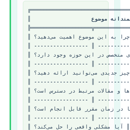
╔═══════════════════════════════
مندانه موضوع
║                   
╠═══════════════════╦═══════════
        ║ چرا به این موضوع اهمیت می‌دهید؟    ║

║ 
║ ----------------- ║ ----------
ی متخصص در این حوزه وجود دارد؟ ║
║ 
║ ----------------- ║ ----------
    ║ چه چیز جدیدی می‌توانید ارائه دهید؟     ║

║ 
║ ----------------- ║ ----------
  ║ آیا داده‌ها و مقالات مرتبط در دسترس است؟ ║

║ 
║ ----------------- ║ ----------
در زمان مقرر قابل انجام است؟      ║
║ 
║ ----------------- ║ ----------
      ║ آیا مشکلی واقعی را حل می‌کند؟        ║

║ 