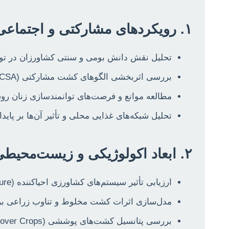
۱. رویکردهای مشارکتی و اجتماعی در زیست‌بوم کشاورزی
تحلیل نقش دانش بومی و سنتی کشاورزان در توس
بررسی اثربخشی الگوهای کشت مشارکتی (Community-Supported Agriculture – CSA) در افزایش امنیت غذایی شهری و کاهش ردپای کربن.
مطالعه موانع و فرصت‌های توانمندسازی زنان روس
تحلیل شبکه‌های غذایی محلی و تأثیر آن‌ها بر پا
۲. ابعاد اکولوژیکی و زیست‌محیطی سیستم‌های کشاورزی
ارزیابی تأثیر سیستم‌های کشاورزی احیاکننده (Regenerative Agriculture) بر سلامت خاک، جذب کربن و تنوع زیستی حشرات مفید.
مدل‌سازی اثرات کشت مخلوط و تناوب زراعی بر کاه
بررسی پتانسیل کشت‌های پوششی (Cover Crops) در بهبود ساختار خاک، مدیریت علف‌های هرز و افزایش عملکرد در شرایط اقلیمی متغیر.