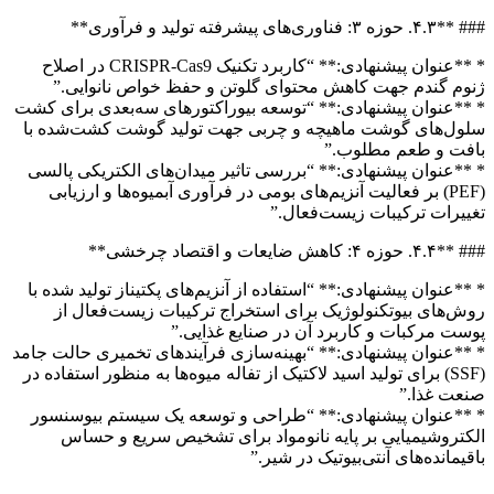
### **۴.۳. حوزه ۳: فناوری‌های پیشرفته تولید و فرآوری**
* **عنوان پیشنهادی:** “کاربرد تکنیک CRISPR-Cas9 در اصلاح
ژنوم گندم جهت کاهش محتوای گلوتن و حفظ خواص نانوایی.”
* **عنوان پیشنهادی:** “توسعه بیوراکتورهای سه‌بعدی برای کشت
سلول‌های گوشت ماهیچه و چربی جهت تولید گوشت کشت‌شده با
بافت و طعم مطلوب.”
* **عنوان پیشنهادی:** “بررسی تاثیر میدان‌های الکتریکی پالسی
(PEF) بر فعالیت آنزیم‌های بومی در فرآوری آبمیوه‌ها و ارزیابی
تغییرات ترکیبات زیست‌فعال.”
### **۴.۴. حوزه ۴: کاهش ضایعات و اقتصاد چرخشی**
* **عنوان پیشنهادی:** “استفاده از آنزیم‌های پکتیناز تولید شده با
روش‌های بیوتکنولوژیک برای استخراج ترکیبات زیست‌فعال از
پوست مرکبات و کاربرد آن در صنایع غذایی.”
* **عنوان پیشنهادی:** “بهینه‌سازی فرآیندهای تخمیری حالت جامد
(SSF) برای تولید اسید لاکتیک از تفاله میوه‌ها به منظور استفاده در
صنعت غذا.”
* **عنوان پیشنهادی:** “طراحی و توسعه یک سیستم بیوسنسور
الکتروشیمیایی بر پایه نانومواد برای تشخیص سریع و حساس
باقیمانده‌های آنتی‌بیوتیک در شیر.”