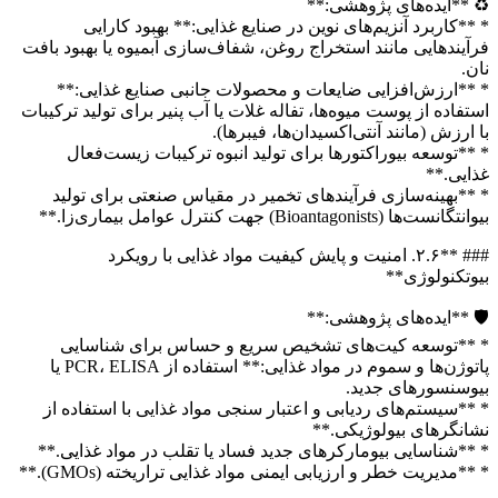
♻️ **ایده‌های پژوهشی:**
* **کاربرد آنزیم‌های نوین در صنایع غذایی:** بهبود کارایی
فرآیندهایی مانند استخراج روغن، شفاف‌سازی آبمیوه یا بهبود بافت
نان.
* **ارزش‌افزایی ضایعات و محصولات جانبی صنایع غذایی:**
استفاده از پوست میوه‌ها، تفاله غلات یا آب پنیر برای تولید ترکیبات
با ارزش (مانند آنتی‌اکسیدان‌ها، فیبرها).
* **توسعه بیوراکتورها برای تولید انبوه ترکیبات زیست‌فعال
غذایی.**
* **بهینه‌سازی فرآیندهای تخمیر در مقیاس صنعتی برای تولید
بیوانتگانست‌ها (Bioantagonists) جهت کنترل عوامل بیماری‌زا.**
### **۲.۶. امنیت و پایش کیفیت مواد غذایی با رویکرد
بیوتکنولوژی**
🛡️ **ایده‌های پژوهشی:**
* **توسعه کیت‌های تشخیص سریع و حساس برای شناسایی
پاتوژن‌ها و سموم در مواد غذایی:** استفاده از PCR، ELISA یا
بیوسنسورهای جدید.
* **سیستم‌های ردیابی و اعتبار سنجی مواد غذایی با استفاده از
نشانگرهای بیولوژیکی.**
* **شناسایی بیومارکرهای جدید فساد یا تقلب در مواد غذایی.**
* **مدیریت خطر و ارزیابی ایمنی مواد غذایی تراریخته (GMOs).**