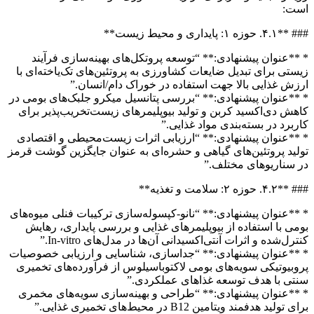
است:
### **۴.۱. حوزه ۱: پایداری و محیط زیست**
* **عنوان پیشنهادی:** “توسعه پروتکل‌های بهینه‌سازی فرآیند
زیستی برای تبدیل ضایعات کشاورزی به پروتئین‌های تک‌یاخته‌ای با
ارزش غذایی بالا جهت استفاده در خوراک دام/انسان.”
* **عنوان پیشنهادی:** “بررسی پتانسیل میکرو جلبک‌های بومی در
کاهش دی‌اکسید کربن و تولید بیوپلیمرهای زیست‌تخریب‌پذیر برای
کاربرد در بسته‌بندی مواد غذایی.”
* **عنوان پیشنهادی:** “ارزیابی اثرات زیست‌محیطی و اقتصادی
تولید پروتئین‌های گیاهی و حشره‌ای به عنوان جایگزین گوشت قرمز
در سناریوهای مختلف.”
### **۴.۲. حوزه ۲: سلامت و تغذیه**
* **عنوان پیشنهادی:** “نانو-کپسوله‌سازی ترکیبات فنلی میوه‌های
بومی با استفاده از بیوپلیمرهای غذایی و بررسی پایداری، رهایش
کنترل‌شده و اثرات آنتی‌اکسیدانی آن‌ها در مدل‌های In-vitro.”
* **عنوان پیشنهادی:** “جداسازی، شناسایی و ارزیابی خصوصیات
پروبیوتیکی سویه‌های بومی لاکتوباسیلوس از فرآورده‌های تخمیری
سنتی با هدف توسعه غذاهای عملکردی.”
* **عنوان پیشنهادی:** “طراحی و بهینه‌سازی سویه‌های مخمری
برای تولید هدفمند ویتامین B12 در محیط‌های تخمیری غذایی.”