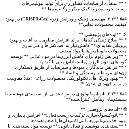
* **استفاده از ضایعات کشاورزی برای تولید بیوپلیمرهای
زیست‌تخریب‌پذیر با کمک میکروارگانیسم‌ها.**
### **۲.۲. مهندسی ژنتیک و ویرایش ژنوم (CRISPR-Cas) در بهبود
کیفیت محصولات غذایی**
🔬 **ایده‌های پژوهشی:**
* **اصلاح ژنتیکی گیاهان برای افزایش مقاومت به آفات و بهبود
پروفایل تغذیه‌ای:** کاهش نیاز به آفت‌کش‌ها و غنی‌سازی
محصولات با ویتامین‌ها یا مواد معدنی.
* **ویرایش ژنوم برای کاهش آلرژن‌ها در مواد غذایی:** توسعه
گونه‌های بدون آلرژن (مانند بادام‌زمینی یا گندم).
* **افزایش ماندگاری میوه‌ها و سبزیجات از طریق دستکاری
ژن‌های مرتبط با رسیدگی و فساد.**
* **بهبود ویژگی‌های تکنولوژیکی محصولات زراعی (مثلاً مقاومت
در برابر قهوه‌ای شدن).**
### **۲.۳. نانوبایوتکنولوژی در مواد غذایی: از بسته‌بندی هوشمند تا
سیستم‌های رهایش کنترل‌شده**
🌐 **ایده‌های پژوهشی:**
* **نانو-کپسوله‌سازی ترکیبات زیست‌فعال:** افزایش پایداری و
بهبود جذب ویتامین‌ها، آنتی‌اکسیدان‌ها یا طعم‌دهنده‌ها.
* **بسته‌بندی هوشمند و فعال نانویی:** توسعه مواد بسته‌بندی با