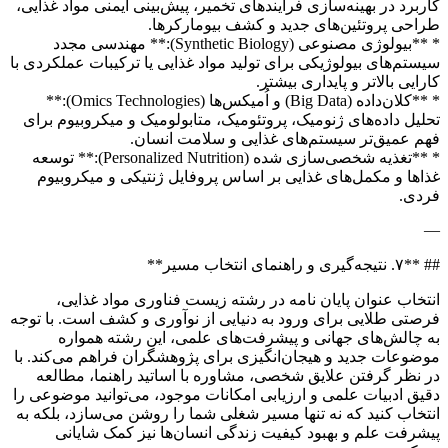
کاربرد در بهینه‌سازی فرآیندهای تخمیر، پیش‌بینی ایمنی مواد غذایی،
طراحی پروتئین‌های جدید و کشف بیومارکرها.
* **بیولوژی مصنوعی (Synthetic Biology):** مهندسی مجدد
سیستم‌های بیولوژیکی برای تولید مواد غذایی یا ترکیبات عملکردی با
کارایی بالاتر و پایداری بیشتر.
* **کلان‌داده (Big Data) و اُمیکس‌ها (Omics Technologies):**
تحلیل داده‌های ژنومیک، پروتئومیک، متابولومیک و میکروبیوم برای
فهم عمیق‌تر سیستم‌های غذایی و سلامت انسان.
* **تغذیه شخصی‌سازی شده (Personalized Nutrition):** توسعه
غذاها و مکمل‌های غذایی بر اساس پروفایل ژنتیکی و میکروبیوم
فردی.
—
## **۷. نتیجه‌گیری و راهنمای انتخاب مسیر**
انتخاب عنوان پایان نامه در رشته زیست فناوری مواد غذایی،
فرصتی طلایی برای ورود به دنیایی از نوآوری و کشف است. با توجه
به چالش‌های جهانی و پیشرفت‌های علمی، این رشته همواره
موضوعات جدید و هیجان‌انگیزی برای پژوهشگران فراهم می‌کند. با
در نظر گرفتن علایق شخصی، مشاوره با اساتید راهنما، مطالعه
دقیق ادبیات علمی و ارزیابی امکانات موجود، می‌توانید موضوعی را
انتخاب کنید که نه تنها مسیر شغلی شما را روشن می‌سازد، بلکه به
پیشرفت علم و بهبود کیفیت زندگی انسان‌ها نیز کمک شایانی