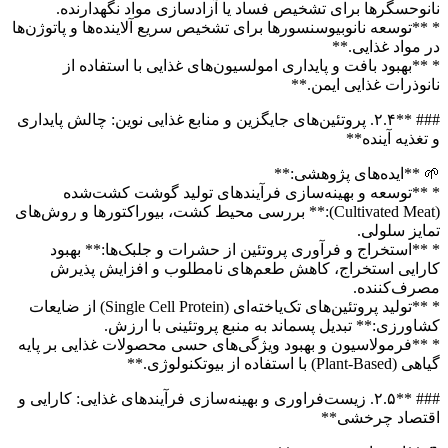
نانوحسگرها برای تشخیص فساد یا آزادسازی مواد نگهدارنده.
* **توسعه نانوبیوسنسورها برای تشخیص سریع آلاینده‌ها و پاتوژن‌ها
در مواد غذایی.**
* **بهبود بافت و پایداری امولسیون‌های غذایی با استفاده از
نانوذرات غذایی ایمن.**
### **۲.۴. پروتئین‌های جایگزین و منابع غذایی نوین: چالش پایداری
و تغذیه آینده**
🌱 **ایده‌های پژوهشی:**
* **توسعه و بهینه‌سازی فرآیندهای تولید گوشت کشت‌شده
(Cultivated Meat):** بررسی محیط کشت، بیوراکتورها و روش‌های
تمایز سلولی.
* **استخراج و فرآوری پروتئین از حشرات و جلبک‌ها:** بهبود
کارایی استخراج، کاهش طعم‌های نامطلوب و افزایش پذیرش
مصرف‌کننده.
* **تولید پروتئین‌های تک‌یاخته‌ای (Single Cell Protein) از ضایعات
کشاورزی:** تبدیل پسماند به منبع پروتئینی با ارزش.
* **فرمولاسیون و بهبود ویژگی‌های حسی محصولات غذایی بر پایه
گیاهی (Plant-Based) با استفاده از بیوتکنولوژی.**
### **۲.۵. زیست‌فراوری و بهینه‌سازی فرآیندهای غذایی: کارایی و
اقتصاد چرخشی**