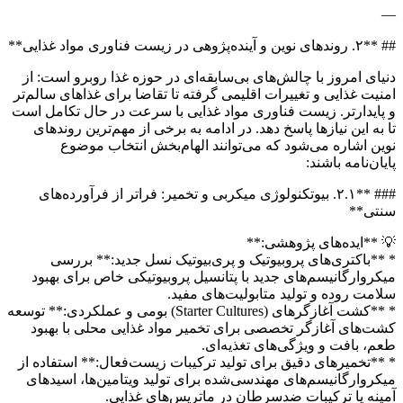
—
## **۲. روندهای نوین و آینده‌پژوهی در زیست فناوری مواد غذایی**
دنیای امروز با چالش‌های بی‌سابقه‌ای در حوزه غذا روبرو است: از
امنیت غذایی و تغییرات اقلیمی گرفته تا تقاضا برای غذاهای سالم‌تر
و پایدارتر. زیست فناوری مواد غذایی با سرعت در حال تکامل است
تا به این نیازها پاسخ دهد. در ادامه به برخی از مهم‌ترین روندهای
نوین اشاره می‌شود که می‌توانند الهام‌بخش انتخاب موضوع
پایان‌نامه باشند:
### **۲.۱. بیوتکنولوژی میکربی و تخمیر: فراتر از فرآورده‌های
سنتی**
💡 **ایده‌های پژوهشی:**
* **باکتری‌های پروبیوتیک و پری‌بیوتیک نسل جدید:** بررسی
میکروارگانیسم‌های جدید با پتانسیل پروبیوتیکی خاص برای بهبود
سلامت روده و تولید متابولیت‌های مفید.
* **کشت آغازگرهای (Starter Cultures) بومی و عملکردی:** توسعه
کشت‌های آغازگر تخصصی برای تخمیر مواد غذایی محلی با بهبود
طعم، بافت و ویژگی‌های تغذیه‌ای.
* **تخمیرهای دقیق برای تولید ترکیبات زیست‌فعال:** استفاده از
میکروارگانیسم‌های مهندسی‌شده برای تولید ویتامین‌ها، اسیدهای
آمینه یا ترکیبات ضدسرطان در ماتریس‌های غذایی.