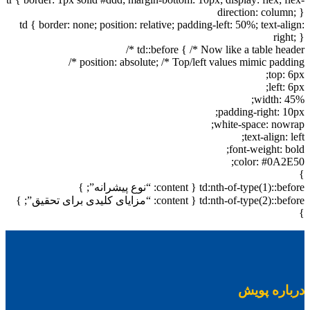
direction: column; }
td { border: none; position: relative; padding-left: 50%; text-align:
right; }
td::before { /* Now like a table header */
position: absolute; /* Top/left values mimic padding */
top: 6px;
left: 6px;
width: 45%;
padding-right: 10px;
white-space: nowrap;
text-align: left;
font-weight: bold;
color: #0A2E50;
}
td:nth-of-type(1)::before { content: “نوع پیشرانه”; }
td:nth-of-type(2)::before { content: “مزایای کلیدی برای تحقیق”; }
}
درباره پویش