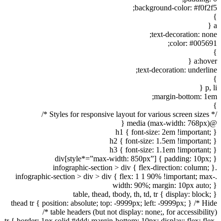
background-color: #f0f2f5;
}
a {
text-decoration: none;
color: #005691;
}
a:hover {
text-decoration: underline;
}
p, li {
margin-bottom: 1em;
}
/* Styles for responsive layout for various screen sizes */
@media (max-width: 768px) {
h1 { font-size: 2em !important; }
h2 { font-size: 1.5em !important; }
h3 { font-size: 1.1em !important; }
div[style*=”max-width: 850px”] { padding: 10px; }
.infographic-section > div { flex-direction: column; }
.infographic-section > div > div { flex: 1 1 90% !important; max-
width: 90%; margin: 10px auto; }
table, thead, tbody, th, td, tr { display: block; }
thead tr { position: absolute; top: -9999px; left: -9999px; } /* Hide
table headers (but not display: none;, for accessibility) */
tr { border: 1px solid #ddd; margin-bottom: 10px; display: flex; flex-