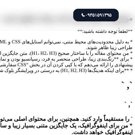
📞
۰۹۳۵۱۵۹۱۳۹۵
موضوع و عنوان پایان نامه رشته صنایع دستی +
**لطفاً توجه داشته باشید:**
طراحی زیبا ظاهر شوند.
* من محتوای مقاله را با ساختار صحیح (H1، H2، H3)، متن جایگزین اینفوگرافیک، جدول و تمام نکات درخواستی شما آماده کرده‌ام.
پیشنهادی را ارائه می‌دهم که با کپی کردن آن در بخش “CSS سفارشی” (Custom CSS) قالب وردپرس یا ویرایشگر بلوک پیشرفته خود، می‌توانید به جلوه بصری مطلوب دست یابید.
* **برای اینکه هدینگ‌ها (H1, H2, H3) به درستی در ویرایشگر بلوک شناسایی شوند،** باید از بلوک “HTML سفارشی” (Custom HTML) استفاده کنید و تگ‌های `
`, `
`, `
` را مستقیماً وارد کنید. همچنین، برای محتوای اصلی می‌توا
اینفوگرافیک خواهد داشت.