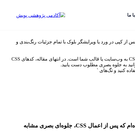
ا ما
خروجی نمایش دهم که بلافاصله پس از کپی در ورد یا ویرایشگر بلوک با تمام جزئیات رنگ‌بندی و
* برای **رنگ‌بندی زیبا، طراحی منحصر به فرد، رسپانسیو بودن و نمایش دقیق هدینگ‌ها با سایز و ضخامت فونت،** نیاز به افزودن کدهای CSS به وب‌سایت یا قالب شما است. در انتهای مقاله، کدهای CSS
* من برای اینفوگرافیک، یک جایگزین متنی بسیار زیبا و ساختارمند با استفاده از بلوک‌های HTML و CSS طراحی کرده‌ام که پس از اعمال CSS، جلوه‌ای بصری مشابه