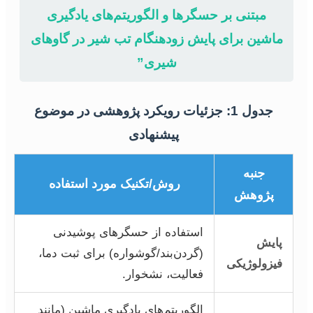
مبتنی بر حسگرها و الگوریتم‌های یادگیری
ماشین برای پایش زودهنگام تب شیر در گاوهای
شیری”
جدول 1: جزئیات رویکرد پژوهشی در موضوع
پیشنهادی
جنبه
روش/تکنیک مورد استفاده
پژوهش
استفاده از حسگرهای پوشیدنی
پایش
(گردن‌بند/گوشواره) برای ثبت دما،
فیزولوژیکی
فعالیت، نشخوار.
الگوریتم‌های یادگیری ماشین (مانند