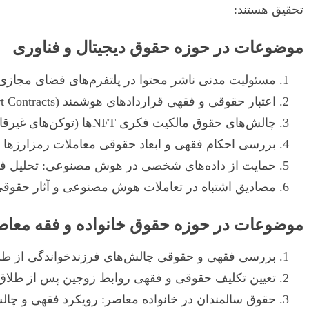
تحقیق هستند:
موضوعات در حوزه حقوق دیجیتال و فناوری
مسئولیت مدنی ناشر محتوا در پلتفرم‌های فضای مجازی:
اعتبار حقوقی و فقهی قراردادهای هوشمند (Smart Contracts) در بسترهای بلاکچین
چالش‌های حقوق مالکیت فکری NFT‌ها (توکن‌های غیرقابل معاوضه) از منظر فقه و حقوق خصوصی
بررسی احکام فقهی و ابعاد حقوقی معاملات رمزارزها (Cryptocurrencies) و قراردادهای مبتنی بر آ
حمایت از داده‌های شخصی در هوش مصنوعی: تحلیل ف
مصادیق اشتباه در تعاملات هوش مصنوعی و آثار حقوقی
موضوعات در حوزه حقوق خانواده و فقه معاص
بررسی فقهی و حقوقی چالش‌های فرزندخواندگی از طری
تعیین تکلیف حقوقی و فقهی روابط زوجین پس از طلاق
حقوق سالمندان در خانواده معاصر: رویکرد فقهی و چا