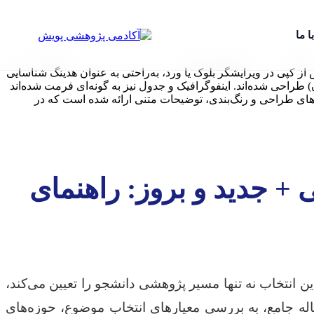
ا ما
نت‌های بزرگ و ضخیم (همانند `H1`, `H2`, `H3` در HTML) نمایش داده شده‌اند تا پس از کپی در ویرایشگر بلوک یا ورد، به‌راحتی به عنوان هدینگ شناسایی
) طراحی شده‌اند. اینفوگرافیک و جدول نیز به گونه‌ای فرمت شده‌اند
ش‌های طراحی و رنگ‌بندی، توضیحات متنی ارائه شده است که در
+ جدید و بروز: راهنمای
ن انتخاب نه تنها مسیر پژوهشی دانشجو را تعیین می‌کند،
اله جامع، به بررسی معیارهای انتخاب موضوع، حوزه‌های