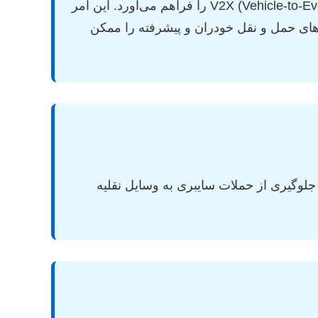
فناوری ۵G با پهنای باند بالا، تأخیر بسیار کم و ظرفیت عظیم ارتباطات، زیرساخت لازم برای ارتباطات V2X (Vehicle-to-Everything) را فراهم می‌آورد. این امر
م‌های حمل و نقل خودران و پیشرفته را ممکن
های حساس، جلوگیری از حملات سایبری به وسایل نقلیه